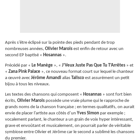
Après s’être éclipsé sur la pointe des pieds pendant de trop
nombreuses années,
Olivier Marois
est enfin de retour avec un
second EP baptisé «
Hosannas
».
Précédé par «
Le Manège
», «
J’Veux Juste Pas Que Tu T’Arrêtes
» et
«
Zana Pink Palace
», ce nouveau format court sur lequel le chanteur
a œuvré avec
Jérôme Amandi
alias
Talisco
est assurément un petit
bijou à tous les niveaux.
Les textes des chansons qui composent «
Hosannas
» sont fort bien
écrits,
Olivier Marois
possède une vraie plume qui le rapproche de
grands noms de la chanson française ; en termes qualitatifs, on aurait
envie de placer l’artiste aux côtés d’un
Yves Simon
par exemple ;
vocalement parlant, le chanteur a un grain de voix hyper intéressant,
grave et envoûtant et musicalement, on pourrait parler de véritable
symbiose entre Olivier et Jérôme car le second a sublimé les chansons
du premier.