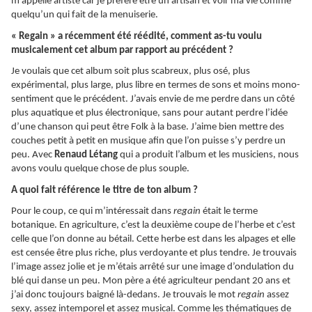
m’appelle artiste car je préfère être un artisan et voir ma vie comme
quelqu’un qui fait de la menuiserie.
« Regain » a récemment été réédité, comment as-tu voulu
musicalement cet album par rapport au précédent ?
Je voulais que cet album soit plus scabreux, plus osé, plus
expérimental, plus large, plus libre en termes de sons et moins mono-
sentiment que le précédent. J’avais envie de me perdre dans un côté
plus aquatique et plus électronique, sans pour autant perdre l’idée
d’une chanson qui peut être Folk à la base. J’aime bien mettre des
couches petit à petit en musique afin que l’on puisse s’y perdre un
peu. Avec
Renaud Létang
qui a produit l’album et les musiciens, nous
avons voulu quelque chose de plus souple.
A quoi fait référence le titre de ton album ?
Pour le coup, ce qui m’intéressait dans
regain
était le terme
botanique. En agriculture, c’est la deuxième coupe de l’herbe et c’est
celle que l’on donne au bétail. Cette herbe est dans les alpages et elle
est censée être plus riche, plus verdoyante et plus tendre. Je trouvais
l’image assez jolie et je m’étais arrêté sur une image d’ondulation du
blé qui danse un peu. Mon père a été agriculteur pendant 20 ans et
j’ai donc toujours baigné là-dedans. Je trouvais le mot
regain
assez
sexy, assez intemporel et assez musical. Comme les thématiques de