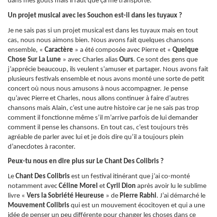
dans mes gouts mais il faut que ça me transporte.
Un projet musical avec les Souchon est-il dans les tuyaux ?
Je ne sais pas si un projet musical est dans les tuyaux mais en tout
cas, nous nous aimons bien. Nous avons fait quelques chansons
ensemble, «
Caractère
» a été composée avec Pierre et «
Quelque
Chose Sur La Lune
» avec Charles alias
Ours
. Ce sont des gens que
j’apprécie beaucoup, ils veulent s’amuser et partager. Nous avons fait
plusieurs festivals ensemble et nous avons monté une sorte de petit
concert où nous nous amusons à nous accompagner. Je pense
qu’avec Pierre et Charles, nous allons continuer à faire d’autres
chansons mais Alain, c’est une autre histoire car je ne sais pas trop
comment il fonctionne même s’il m’arrive parfois de lui demander
comment il pense les chansons. En tout cas, c’est toujours très
agréable de parler avec lui et je dois dire qu’il a toujours plein
d’anecdotes à raconter.
Peux-tu nous en dire plus sur Le Chant Des Colibris ?
Le
Chant Des Colibris
est un festival itinérant que j’ai co-monté
notamment avec
Céline Morel
et
Cyril Dion
après avoir lu le sublime
livre «
Vers la Sobriété Heureuse
» de
Pierre Rabhi
. J’ai démarché le
Mouvement Colibris
qui est un mouvement écocitoyen et qui a une
idée de penser un peu différente pour changer les choses dans ce