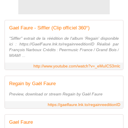
Gael Faure - Siffler (Clip officiel 360°)
"Siffler" extrait de la réédition de l'album 'Regain' disponible
ici : https://GaelFaure.lnk.to/regainreeditionID Réalisé par
François Narboux Crédits : Peermusic France / Grand Bois /
MIAM! ...
http://www.youtube.com/watch?v=_eMuICS3mlc
Regain by Gaël Faure
Preview, download or stream Regain by Gaël Faure
https://gaelfaure.lnk.to/regainreeditionID
Gael Faure