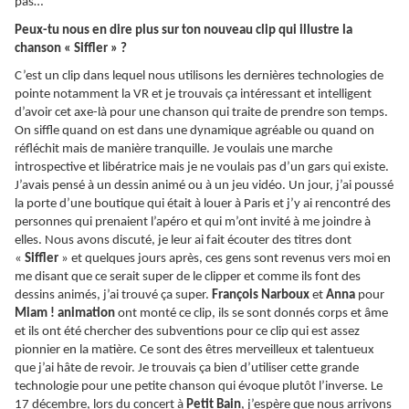
pas…
Peux-tu nous en dire plus sur ton nouveau clip qui illustre la
chanson « Siffler » ?
C’est un clip dans lequel nous utilisons les dernières technologies de
pointe notamment la VR et je trouvais ça intéressant et intelligent
d’avoir cet axe-là pour une chanson qui traite de prendre son temps.
On siffle quand on est dans une dynamique agréable ou quand on
réfléchit mais de manière tranquille. Je voulais une marche
introspective et libératrice mais je ne voulais pas d’un gars qui existe.
J’avais pensé à un dessin animé ou à un jeu vidéo. Un jour, j’ai poussé
la porte d’une boutique qui était à louer à Paris et j’y ai rencontré des
personnes qui prenaient l’apéro et qui m’ont invité à me joindre à
elles. Nous avons discuté, je leur ai fait écouter des titres dont
«
Siffler
» et quelques jours après, ces gens sont revenus vers moi en
me disant que ce serait super de le clipper et comme ils font des
dessins animés, j’ai trouvé ça super.
François Narboux
et
Anna
pour
Miam ! animation
ont monté ce clip, ils se sont donnés corps et âme
et ils ont été chercher des subventions pour ce clip qui est assez
pionnier en la matière. Ce sont des êtres merveilleux et talentueux
que j’ai hâte de revoir. Je trouvais ça bien d’utiliser cette grande
technologie pour une petite chanson qui évoque plutôt l’inverse. Le
17 décembre, lors du concert à
Petit Bain
, j’espère que nous arrivons