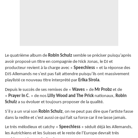
Le quatrième album de
Robin Schulz
semble se préciser puisqu’après
avoir proposé un titre en compagnie de Nick Jonas, le DJ et
producteur revient à la charge avec «
Speechless
» et la réponse des
DJS Allemands ne s’est pas fait attendre puisqu’ils ont massivement
playlisté ce nouveau titre interprété par
Erika Sirola
.
Depuis le succès de ses remixes de «
Waves
» de
Mr Probz
et de
«
Prayer In C
. » de nos
Lilly Wood and The Prick
nationaux,
Robin
Schulz
a su évoluer et toujours proposer de la qualité.
S’il y a un vrai son
Robin Schulz
, on ne peut pas dire que l’artiste fasse
dans la redite et c’est aussi ce qui fait sa force car il ne lasse jamais.
Le très mélodieux et catchy «
Speechless
» séduit déjà les Allemands,
les Autrichiens et les Suisses et le reste de l’Europe devrait très