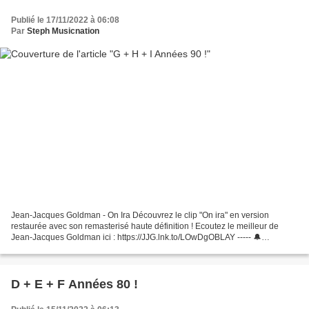
Publié le 17/11/2022 à 06:08
Par
Steph Musicnation
Jean-Jacques Goldman - On Ira Découvrez le clip "On ira" en version
restaurée avec son remasterisé haute définition ! Ecoutez le meilleur de
Jean-Jacques Goldman ici : https://JJG.lnk.to/LOwDgOBLAY ----- 🔔
Abonnez-vous ... Garbage - I Think I'm Paranoid Best...
D + E + F Années 80 !