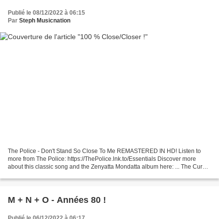
Publié le 08/12/2022 à 06:15
Par
Steph Musicnation
The Police - Don't Stand So Close To Me REMASTERED IN HD! Listen to
more from The Police: https://ThePolice.lnk.to/Essentials Discover more
about this classic song and the Zenyatta Mondatta album here: ... The Cure -
Close To Me Order The Cure's expanded...
M + N + O - Années 80 !
Publié le 06/12/2022 à 06:17