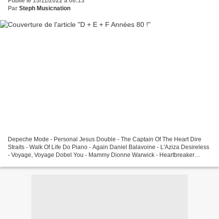
Publié le 15/11/2022 à 06:13
Par
Steph Musicnation
Depeche Mode - Personal Jesus Double - The Captain Of The Heart Dire
Straits - Walk Of Life Do Piano - Again Daniel Balavoine - L'Aziza Desireless
- Voyage, Voyage Dobel You - Mammy Dionne Warwick - Heartbreaker
https://music.apple.com/us/album/dionne-warwick-the-voices-of-
christmas/1482137630...