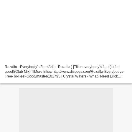
Rozalla - Everybody's Free Artist: Rozalla ] [Title: everybody's free (to feel
good)(Club Mix) ] [More Infos: http://www.discogs.com/Rozalla-Everybodys-
Free-To-Feel-Good/master/101795 ] Crystal Waters - What I Need Erick
Morillo Remix Crystal Waters -...