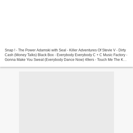
Snap ! - The Power Adamski with Seal - Killer Adventures Of Stevie V - Dirty
Cash (Money Talks) Black Box - Everybody Everybody C + C Music Factory -
Gonna Make You Sweat (Everybody Dance Now) 49ers - Touch Me The KLF
- 3AM Eternal The KLF - 3AM...