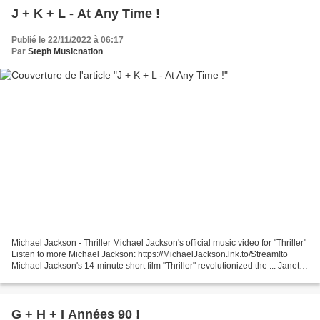
J + K + L - At Any Time !
Publié le 22/11/2022 à 06:17
Par
Steph Musicnation
Michael Jackson - Thriller Michael Jackson's official music video for "Thriller"
Listen to more Michael Jackson: https://MichaelJackson.lnk.to/Stream!to
Michael Jackson's 14-minute short film "Thriller" revolutionized the ... Janet
Jackson - That's The...
G + H + I Années 90 !