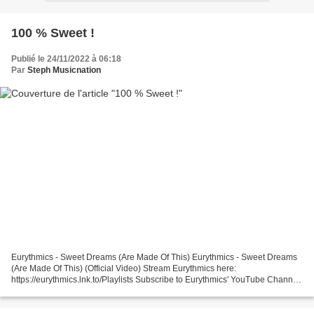
100 % Sweet !
Publié le 24/11/2022 à 06:18
Par
Steph Musicnation
Eurythmics - Sweet Dreams (Are Made Of This) Eurythmics - Sweet Dreams
(Are Made Of This) (Official Video) Stream Eurythmics here:
https://eurythmics.lnk.to/Playlists Subscribe to Eurythmics' YouTube Channel:
... Kim Wilde - Sweet Inspiration Provided...