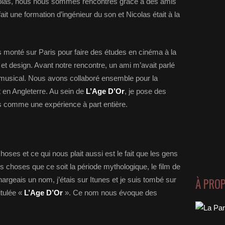
colas, nous nous sommes rencontrés grâce à des amis
fait une formation d’ingénieur du son et Nicolas était à la
uis monté sur Paris pour faire des études en cinéma à la
et design. Avant notre rencontre, un ami m’avait parlé
le musical. Nous avons collaboré ensemble pour la
t en Angleterre. Au sein de
L’Age D’Or
, je pose des
s comme une expérience à part entière.
oses et ce qui nous plait aussi est le fait que les gens
es choses que ce soit la période mythologique, le film de
hargeais un nom, j’étais sur Itunes et je suis tombé sur
À PRO
tulée «
L’Age D’Or
». Ce nom nous évoque des