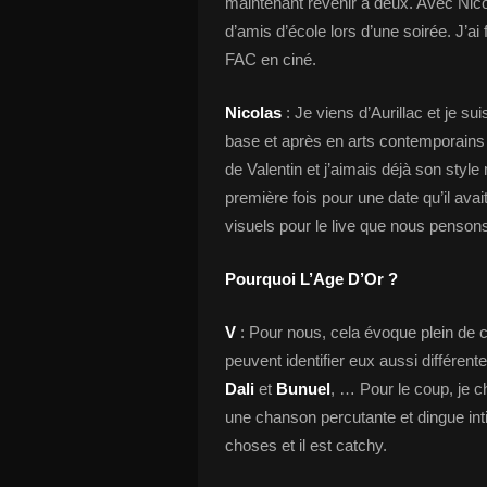
maintenant revenir à deux. Avec Ni
d’amis d’école lors d’une soirée. J’ai 
FAC en ciné.
Nicolas
: Je viens d’Aurillac et je s
base et après en arts contemporains 
de Valentin et j’aimais déjà son sty
première fois pour une date qu’il avai
visuels pour le live que nous penson
Pourquoi L’Age D’Or ?
V
: Pour nous, cela évoque plein de ch
peuvent identifier eux aussi différent
Dali
et
Bunuel
, … Pour le coup, je c
une chanson percutante et dingue inti
choses et il est catchy.