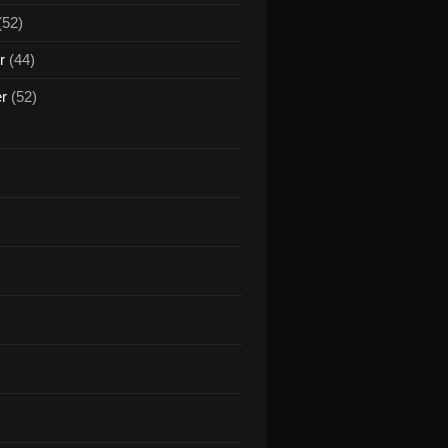
(52)
r
(44)
er
(52)