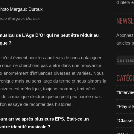
d'intervi
NEWSL
hoto Margaux Duroux
usical de L’Age D’Or qui ne peut être réduit au
Abonnez-
ique ?
articles 
e n’est évident pour les auditeurs de nous cataloguer
Email
que nous ne cherchons pas à être dans une mouvance
ux énormément d’influences diverses et variées. Nous
CATÉG
nique mais au sens large du terme et nous aimons la
nivers est mélodique, toujours sombre, texturé et
#Intervi
de la musique électronique un petit peu barrée mais
’on essaye de raconter des histoires.
#Playlis
um arrive après plusieurs EPS. Etait-ce un
#Classe
otre identité musicale ?