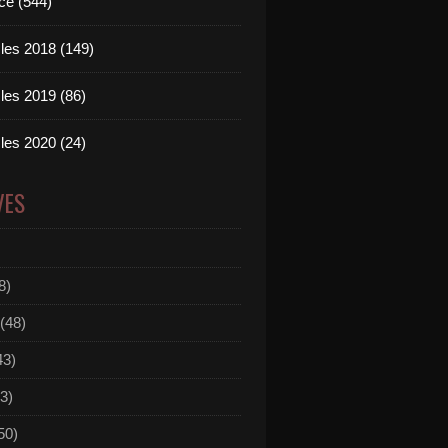
ce (544)
les 2018 (149)
les 2019 (86)
les 2020 (24)
VES
8)
(48)
43)
3)
50)