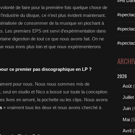
#Hit Dan
e volonté de faire pour la première fois quelque chose de
#spectac
’industrie du disque, ce n’est plus évident maintenant.
térialisée de consommer de la musique en piochant à
#spectac
ists. Les premiers EPS ont servi d’expérimentation dans
ertaine digestion de tout ce que nous avons fait. On ne
#spectac
ue nous irons plus loin et que nous expérimenterons
ARCHI
 pour ce premier pas discographique en LP ?
2026
vraiment pour nous. Nous nous sommes mis de
Août
(
e, seul en studio et Nico a bossé sur toute la conception
Juillet
es lives en amont, la pochette ou les clips. Nous avons
Us
» vraiment tous les deux et nous avons cherché à
Juin
(
Mai
(5
Avril
(