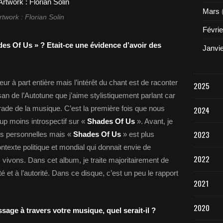
Mars
rtwork : Florian Solin
Févrie
es Of Us » ? Etait-ce une évidence d’avoir des
Janvi
 à part entière mais l’intérêt du chant est de raconter
2025
an de l’Autotune que j’aime stylistiquement parlant car
rade de la musique. C’est la première fois que nous
2024
p moins introspectif sur «
Shades Of Us
». Avant, je
2023
us personnelles mais «
Shades Of Us
» est plus
ontexte politique et mondial qui donnait envie de
2022
vivons. Dans cet album, je traite majoritairement de
té et à l’autorité. Dans ce disque, c’est un peu le rapport
2021
2020
sage à travers votre musique, quel serait-il ?