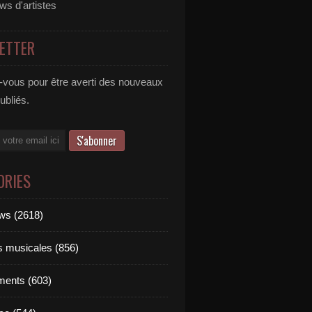
ews d'artistes
ETTER
vous pour être averti des nouveaux
publiés.
ORIES
ews (2618)
ts musicales (856)
ments (603)