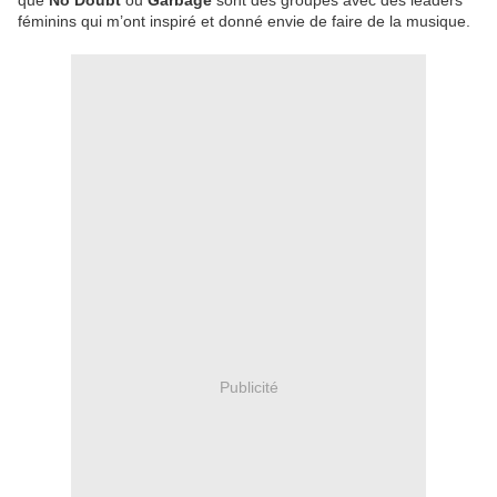
que
No Doubt
ou
Garbage
sont des groupes avec des leaders
féminins qui m’ont inspiré et donné envie de faire de la musique.
Publicité