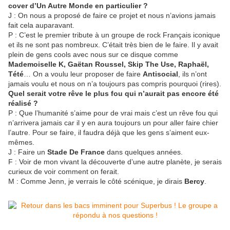
cover d’Un Autre Monde en particulier ?
J : On nous a proposé de faire ce projet et nous n’avions jamais
fait cela auparavant.
P : C’est le premier tribute à un groupe de rock Français iconique
et ils ne sont pas nombreux. C’était très bien de le faire. Il y avait
plein de gens cools avec nous sur ce disque comme
Mademoiselle K, Gaëtan Roussel, Skip The Use, Raphaël,
Tété
… On a voulu leur proposer de faire
Antisocial
, ils n’ont
jamais voulu et nous on n’a toujours pas compris pourquoi (rires).
Quel serait votre rêve le plus fou qui n’aurait pas encore été
réalisé ?
P : Que l’humanité s’aime pour de vrai mais c’est un rêve fou qui
n’arrivera jamais car il y en aura toujours un pour aller faire chier
l’autre. Pour se faire, il faudra déjà que les gens s’aiment eux-
mêmes.
J : Faire un
Stade De France
dans quelques années.
F : Voir de mon vivant la découverte d’une autre planète, je serais
curieux de voir comment on ferait.
M : Comme Jenn, je verrais le côté scénique, je dirais
Bercy
.