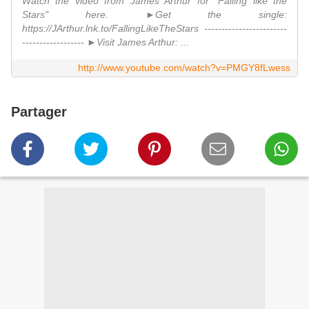
Watch the video from James Arthur for "Falling like the
Stars" here. ►Get the single:
https://JArthur.lnk.to/FallingLikeTheStars ------------------------
------------------ ►Visit James Arthur: ...
http://www.youtube.com/watch?v=PMGY8fLwess
Partager