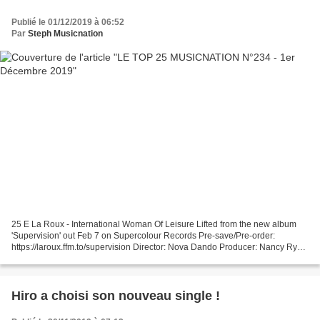
Publié le 01/12/2019 à 06:52
Par
Steph Musicnation
25 E La Roux - International Woman Of Leisure Lifted from the new album
'Supervision' out Feb 7 on Supercolour Records Pre-save/Pre-order:
https://laroux.ffm.to/supervision Director: Nova Dando Producer: Nancy Ryan
Executive Producer: Martin ... 24 -...
Hiro a choisi son nouveau single !