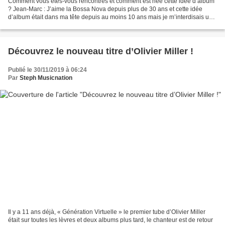
Comment vous êtes-vous rencontrés et comment est née cette idée d’album
? Jean-Marc : J’aime la Bossa Nova depuis plus de 30 ans et cette idée
d’album était dans ma tête depuis au moins 10 ans mais je m’interdisais un
peu de faire ce disque car étant...
Découvrez le nouveau titre d’Olivier Miller !
Publié le 30/11/2019 à 06:24
Par
Steph Musicnation
Il y a 11 ans déjà, « Génération Virtuelle » le premier tube d’Olivier Miller
était sur toutes les lèvres et deux albums plus tard, le chanteur est de retour