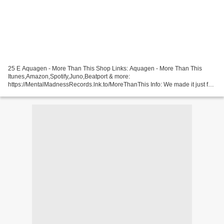
25 E Aquagen - More Than This Shop Links: Aquagen - More Than This
Itunes,Amazon,Spotify,Juno,Beatport & more:
https://MentalMadnessRecords.lnk.to/MoreThanThis Info: We made it just for
Fun! From a Hardstyle mix produced by Gino 24 E Scooter - Devil's...