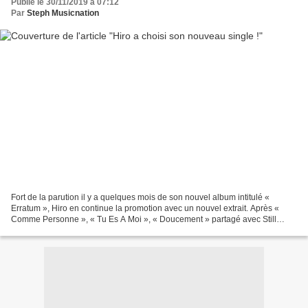
Publié le 30/11/2019 à 07:12
Par
Steph Musicnation
Fort de la parution il y a quelques mois de son nouvel album intitulé «
Erratum », Hiro en continue la promotion avec un nouvel extrait. Après «
Comme Personne », « Tu Es A Moi », « Doucement » partagé avec Still
Fresh, « A Découvert » interprété avec...