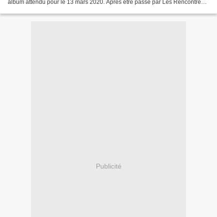
album attendu pour le 13 mars 2020. Après être passé par Les Rencontres
d’Astaffort ; véritable vivier de...
Publicité