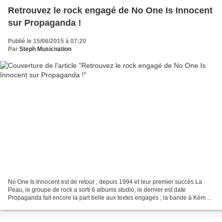
Retrouvez le rock engagé de No One Is Innocent
sur Propaganda !
Publié le 15/06/2015 à 07:20
Par
Steph Musicnation
No One Is Innocent est de retour ; depuis 1994 et leur premier succès La
Peau, le groupe de rock a sorti 6 albums studio, le dernier est date
Propaganda fait encore la part belle aux textes engagés ; la bande à Kémar
Gulbenkian sort un album coup de poing...