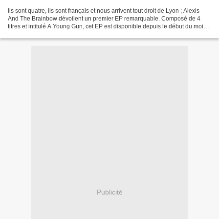
Ils sont quatre, ils sont français et nous arrivent tout droit de Lyon ; Alexis
And The Brainbow dévoilent un premier EP remarquable. Composé de 4
titres et intitulé A Young Gun, cet EP est disponible depuis le début du mois
et annonce de belles années...
Publicité