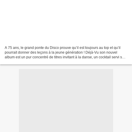
A 75 ans, le grand ponte du Disco prouve qu’il est toujours au top et qu’il
pourrait donner des leçons à la jeune génération ! Déjà-Vu son nouvel
album est un pur concentré de titres invitant à la danse, un cocktail servi sur
un plateau d’argent par un...