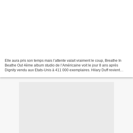
Elle aura pris son temps mais l’attente valait vraiment le coup, Breathe In
Beathe Out 4ème album studio de l’Américaine voit le jour 8 ans après
Dignity vendu aux Etats-Unis à 411 000 exemplaires. Hilary Duff revient
métamorphosée avec un album pop rappelant...