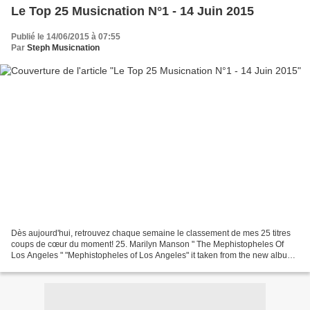
Le Top 25 Musicnation N°1 - 14 Juin 2015
Publié le 14/06/2015 à 07:55
Par
Steph Musicnation
Dès aujourd'hui, retrouvez chaque semaine le classement de mes 25 titres
coups de cœur du moment! 25. Marilyn Manson " The Mephistopheles Of
Los Angeles " "Mephistopheles of Los Angeles" it taken from the new album,
THE PALE EMPEROR, available now wherever...