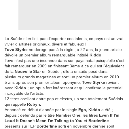
La Suède n’en finit pas d’exporter ces talents, ce pays est un vrai
vivier d’artistes originaux, divers et fabuleux !
Tove Styrke
ne déroge pas à la règle ; à 22 ans, la jeune artiste
dévoile un premier album remarquable intitulé
Kiddo
.
Tove n’est pas une inconnue dans son pays natal puisqu’elle s’est
fait remarquer en 2009 en finissant 3ème à ce qui est l’équivalent
de la
Nouvelle Star
en Suède ; elle a ensuite posé dans
plusieurs grands magazines et sorti un premier album en 2010.
5 ans après son premier album éponyme,
Tove Styrke
revient
avec
Kiddo ;
un opus fort intéressant et qui confirme le potentiel
incroyable de l’artiste.
12 titres oscillant entre pop et electro, un son totalement Suédois
qui rappelle
Robyn.
Annoncé en début d’année par le single
Ego, Kiddo
a été ;
depuis ; défendu par le titre
Number One,
les titres
Even If I'm
Loud It Doesn't Mean I'm Talking to You
et
Borderline
présents sur l’EP
Borderline
sorti en novembre dernier sont