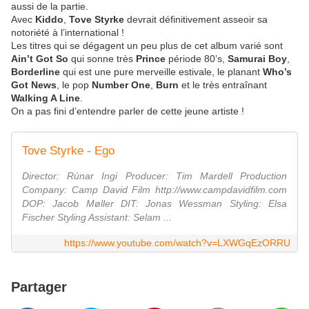
aussi de la partie.
Avec
Kiddo
,
Tove Styrke
devrait définitivement asseoir sa
notoriété à l’international !
Les titres qui se dégagent un peu plus de cet album varié sont
Ain’t Got So
qui sonne très
Prince
période 80’s,
Samurai Boy
,
Borderline
qui est une pure merveille estivale, le planant
Who’s
Got News
, le pop
Number One
,
Burn
et le très entraînant
Walking A Line
.
On a pas fini d’entendre parler de cette jeune artiste !
Tove Styrke - Ego
Director: Rúnar Ingi Producer: Tim Mardell Production
Company: Camp David Film http://www.campdavidfilm.com
DOP: Jacob Møller DIT: Jonas Wessman Styling: Elsa
Fischer Styling Assistant: Selam ...
https://www.youtube.com/watch?v=LXWGqEzORRU
Partager