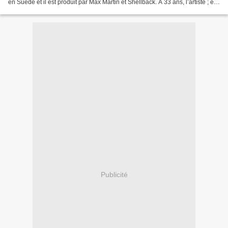
en Suède et il est produit par Max Martin et Shellback. A 33 ans, l’artiste ; en
perpétuelle évolution...
Publicité