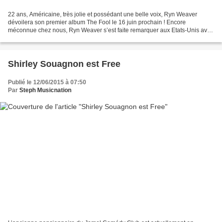
22 ans, Américaine, très jolie et possédant une belle voix, Ryn Weaver
dévoilera son premier album The Fool le 16 juin prochain ! Encore
méconnue chez nous, Ryn Weaver s’est faite remarquer aux Etats-Unis avec
son premier single baptisé Octahate qui s’est...
Shirley Souagnon est Free
Publié le 12/06/2015 à 07:50
Par
Steph Musicnation