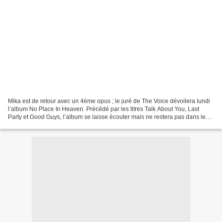
Mika est de retour avec un 4ème opus ; le juré de The Voice dévoilera lundi
l’album No Place In Heaven. Précédé par les titres Talk About You, Last
Party et Good Guys, l’album se laisse écouter mais ne restera pas dans les
annales car on est loin de Life...