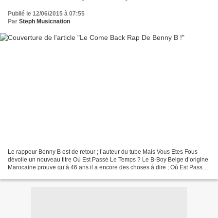
Publié le 12/06/2015 à 07:55
Par
Steph Musicnation
Le rappeur Benny B est de retour ; l’auteur du tube Mais Vous Etes Fous
dévoile un nouveau titre Où Est Passé Le Temps ? Le B-Boy Belge d’origine
Marocaine prouve qu’à 46 ans il a encore des choses à dire ; Où Est Passé
Le Temps ? apparaît comme un constat...