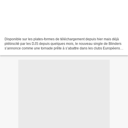
Disponible sur les plates-formes de téléchargement depuis hier mais déjà
plébiscité par les DJS depuis quelques mois, le nouveau single de Blinders
s’annonce comme une tornade prête à s’abattre dans les clubs Européens.
Signé sur le label de Nicki Romero,...