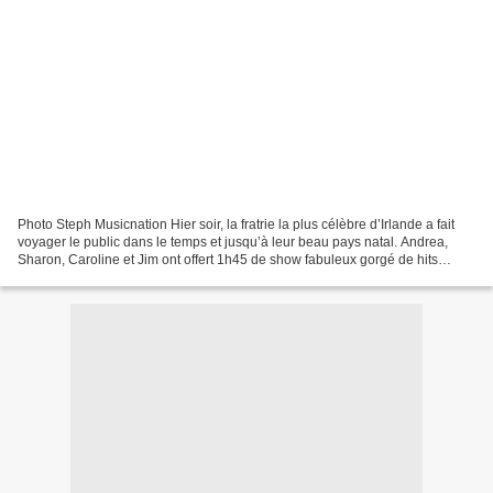
Photo Steph Musicnation Hier soir, la fratrie la plus célèbre d’Irlande a fait
voyager le public dans le temps et jusqu’à leur beau pays natal. Andrea,
Sharon, Caroline et Jim ont offert 1h45 de show fabuleux gorgé de hits
puisés dans l’intégralité de...