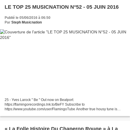
LE TOP 25 MUSICNATION N°52 - 05 JUIN 2016
Publié le 05/06/2016 à 06:50
Par
Steph Musicnation
25 - Yves Larock " Be " Out now on Beatport:
https://flamingorecordings.lnk.to/BeFY Subscribe to
https://www.youtube.com/user/FlamingoTube Another true housy tune is
coming up on Flamingo. This time from none other than ... 24 - All Saints "
One Woman...
« La Folle Histoire Du Chaperon Rouge » à La