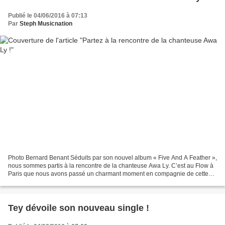
Publié le 04/06/2016 à 07:13
Par
Steph Musicnation
Photo Bernard Benant Séduits par son nouvel album « Five And A Feather »,
nous sommes partis à la rencontre de la chanteuse Awa Ly. C’est au Flow à
Paris que nous avons passé un charmant moment en compagnie de cette
artiste talentueuse. Peux-tu te présenter...
Tey dévoile son nouveau single !