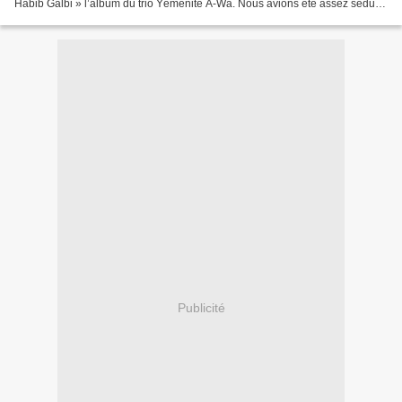
Habib Galbi » l’album du trio Yéménite A-Wa. Nous avions été assez séduits
par le titre « Habib Galbi...
Publicité