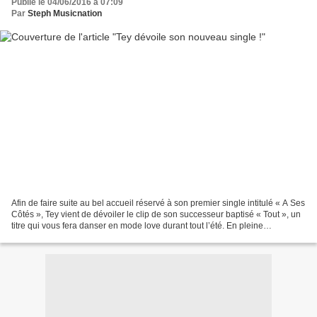
Publié le 04/06/2016 à 07:09
Par
Steph Musicnation
Afin de faire suite au bel accueil réservé à son premier single intitulé « A Ses
Côtés », Tey vient de dévoiler le clip de son successeur baptisé « Tout », un
titre qui vous fera danser en mode love durant tout l’été. En pleine
préparation de son premier...