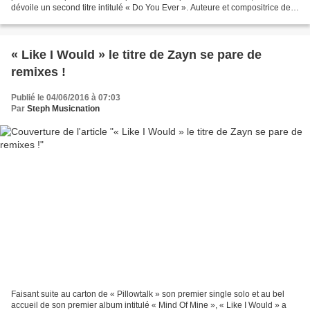
dévoile un second titre intitulé « Do You Ever ». Auteure et compositrice de
cette chanson mêlant folk...
« Like I Would » le titre de Zayn se pare de
remixes !
Publié le 04/06/2016 à 07:03
Par
Steph Musicnation
Faisant suite au carton de « Pillowtalk » son premier single solo et au bel
accueil de son premier album intitulé « Mind Of Mine », « Like I Would » a