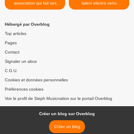
association qui fait ses
talent electro venu
preuves avec You (Toi et
d’Angleterre ! >
Moi) !
Hébergé par Overblog
Top articles
Pages
Contact
Signaler un abus
C.G.U.
Cookies et données personnelles
Préférences cookies
Voir le profil de Steph Musicnation sur le portail Overblog
Créer un blog sur Overblog
Créer un blog