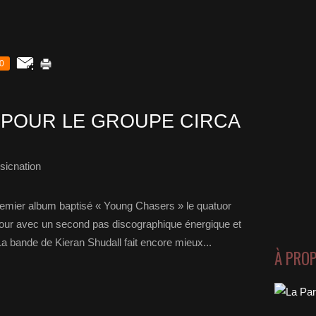
0
T POUR LE GROUPE CIRCA
sicnation
remier album baptisé « Young Chasers » le quatuor
our avec un second pas discographique énergique et
 La bande de Kieran Shudall fait encore mieux...
À PRO