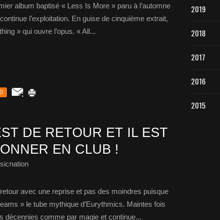
emier album baptisé « Less Is More » paru à l’automne
2019
continue l’exploitation. En guise de cinquième extrait,
hing » qui ouvre l’opus. « All...
2018
2017
2016
0
2015
ST DE RETOUR ET IL EST
ONNER EN CLUB !
sicnation
 retour avec une reprise et pas des moindres puisque
reams » le tube mythique d’Eurythmics. Maintes fois
es décennies comme par magie et continue...