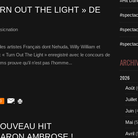
#Hit Dan
RN OUT THE LIGHT » DE
#spectac
sicnation
#spectac
#spectac
es artistes Français dont Nehuda, Willy William et
 « Turn Out The Light » enregistré avec le concours de
ARCHI
ams prouve qu’il n’est pas l’homme...
2026
Août
(
Juillet
0
Juin
(
Mai
(5
OUVEAU HIT
Avril
(
ARON AMBROSE !