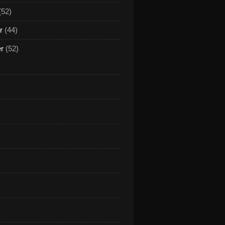
(52)
r
(44)
er
(52)