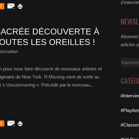
d'intervi
0
NEWSL
 SACRÉE DÉCOUVERTE À
Abonnez-
OUTES LES OREILLES !
articles 
sicnation
Email
n pour nous faire découvrir de nouveaux artistes et
riginaire de New York. R.Missing vient de sortir au
CATÉG
é « Unsummering ». Précédé par le morceau...
#Intervi
#Playlis
0
#Classe