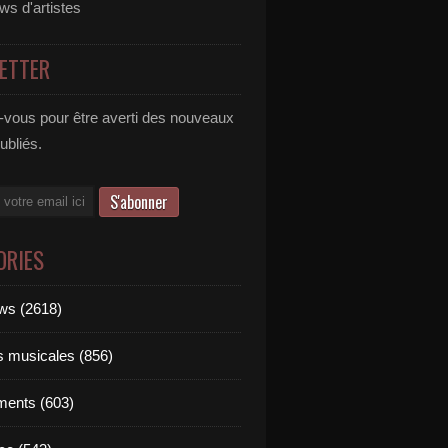
ews d'artistes
ETTER
vous pour être averti des nouveaux
publiés.
ORIES
ews (2618)
ts musicales (856)
ments (603)