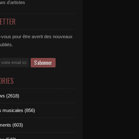
ews d'artistes
ETTER
vous pour être averti des nouveaux
publiés.
ORIES
ews (2618)
ts musicales (856)
ments (603)