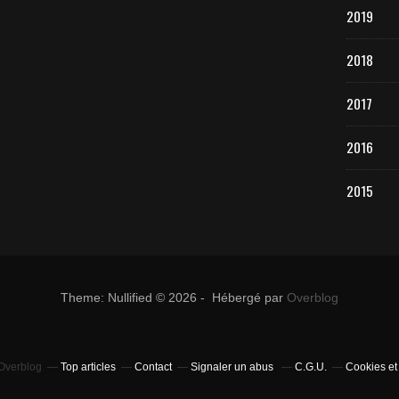
2019
2018
2017
2016
2015
Theme: Nullified © 2026 - Hébergé par
Overblog
 Overblog
Top articles
Contact
Signaler un abus
C.G.U.
Cookies et