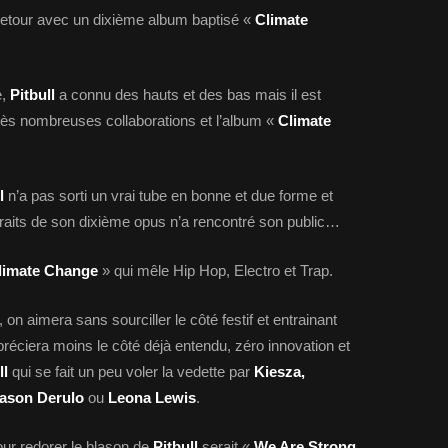
retour avec un dixième album baptisé «
Climate
e,
Pitbull
a connu des hauts et des bas mais il est
ès nombreuses collaborations et l’album «
Climate
l
n’a pas sorti un vrai tube en bonne et due forme et
traits de son dixième opus n’a rencontré son public…
limate Change
» qui mêle Hip Hop, Electro et Trap.
 on aimera sans sourciller le côté festif et entrainant
réciera moins le côté déjà entendu, zéro innovation et
ll
qui se fait un peu voler la vedette par
Kiesza,
 Jason Derulo
ou
Leona Lewis
.
pour redorer le blason de
Pitbull
serait «
We Are Strong