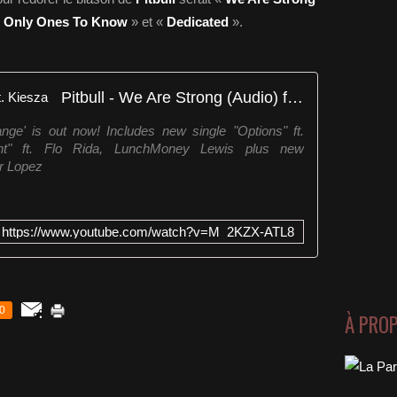
«
Only Ones To Know
» et «
Dedicated
».
Pitbull - We Are Strong (Audio) ft. Kiesza
nge' is out now! Includes new single "Options" ft.
ht" ft. Flo Rida, LunchMoney Lewis plus new
er Lopez
https://www.youtube.com/watch?v=M_2KZX-ATL8
0
À PRO