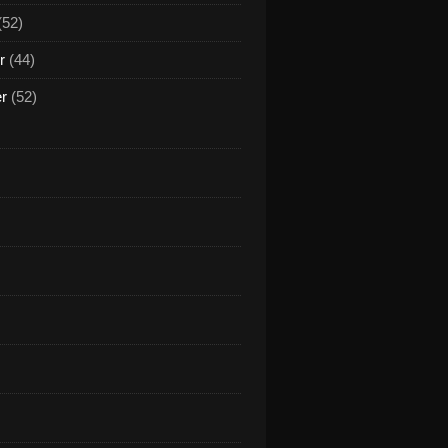
(52)
r
(44)
er
(52)