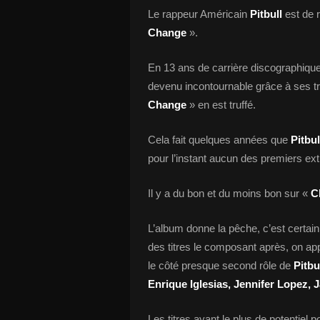
Le rappeur Américain
Pitbull
est de 
Change
».
En 13 ans de carrière discographiqu
devenu incontournable grâce à ses tr
Change
» en est truffé.
Cela fait quelques années que
Pitbul
pour l’instant aucun des premiers ex
Il y a du bon et du moins bon sur «
C
L’album donne la pêche, c’est certain,
des titres le composant après, on app
le côté presque second rôle de
Pitbu
Enrique Iglesias, Jennifer Lopez,
Les titres ayant le plus de potentiel 