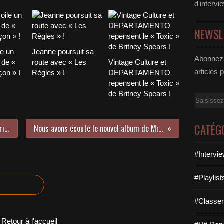
d'intervi
NEWSL
le un
Jeanne poursuit sa
Abonnez-
 de «
route avec « Les
Vintage Culture et
articles 
on » !
Règles » !
DEPARTAMENTO
repensent le « Toxic »
de Britney Spears !
Email
CATÉG
Découvrez le prochain titre de Marie Baraton !
Nous avons écouté le nouvel album de Milky Chance !
#Intervi
#Playlis
#Classe
Retour à l'accueil