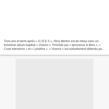
Trois ans et demi après « S.I.D.E.S », Alice Merton est de retour avec un
troisième album baptisé « Visions ». Précédé par « Ignorance Is Bliss », «
Cruel Intentions » et « Landline », « Visions » est actuellement défendu par
le morceau qui lui donne...