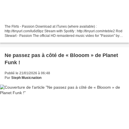
The Flirts - Passion Download at iTunes (where available) :
http://tinyurl.com/lu6d9pz Stream with Spotify : http://tinyurl.com/nteble2 Rod
Stewart - Passion The official HD remastered music video for "Passion" by
Rod Stewart, from his 1980 album Foolish...
Ne passez pas à côté de « Blooom » de Planet
Funk !
Publié le 21/01/2026 à 06:48
Par
Steph Musicnation