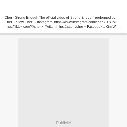
Cher - Strong Enough The official video of 'Strong Enough' performed by
Cher. Follow Cher: ⋆ Instagram: https://www.instagram.com/cher ⋆ TikTok:
https://tiktok.com/@cher ⋆ Twitter: https://x.com/cher ⋆ Facebook... Kim Wilde
- Can't Get Enough (Of Your...
Publicité