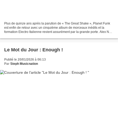
Plus de quinze ans après la parution de « The Great Shake », Planet Funk
est enfin de retour avec un cinquième album de morceaux inédits et la
formation Electro Italienne revient assurément par la grande porte. Alex Neri,
Marco Baroni, Dan Black et Alex...
Le Mot du Jour : Enough !
Publié le 20/01/2026 à 06:13
Par
Steph Musicnation