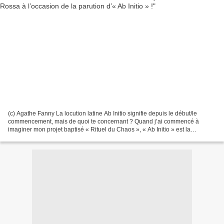
(c) Agathe Fanny La locution latine Ab Initio signifie depuis le début/le
commencement, mais de quoi te concernant ? Quand j’ai commencé à
imaginer mon projet baptisé « Rituel du Chaos », « Ab Initio » est la
première chanson qui m'est venue très naturellement....