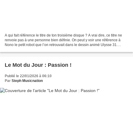
A qui fait référence le titre de ton troisième disque ? A vrai dire, ce titre ne
renvoie pas à une personne bien définie. On peut y voir une référence à
Nono le petit robot que l’on retrouvait dans le dessin animé Ulysse 31.
J’aimais bien le côté assez...
Le Mot du Jour : Passion !
Publié le 22/01/2026 à 06:10
Par
Steph Musicnation