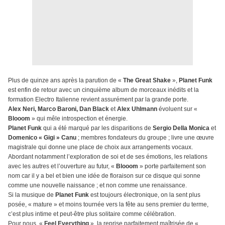
Plus de quinze ans après la parution de «
The Great Shake
»,
Planet Funk
est enfin de retour avec un cinquième album de morceaux inédits et la
formation Electro Italienne revient assurément par la grande porte.
Alex Neri, Marco Baroni, Dan Black
et
Alex Uhlmann
évoluent sur «
Blooom
» qui mêle introspection et énergie.
Planet Funk
qui a été marqué par les disparitions de
Sergio Della Monica
et
Domenico « Gigi » Canu
; membres fondateurs du groupe ; livre une œuvre
magistrale qui donne une place de choix aux arrangements vocaux.
Abordant notamment l’exploration de soi et de ses émotions, les relations
avec les autres et l’ouverture au futur, «
Blooom
» porte parfaitement son
nom car il y a bel et bien une idée de floraison sur ce disque qui sonne
comme une nouvelle naissance ; et non comme une renaissance.
Si la musique de
Planet Funk
est toujours électronique, on la sent plus
posée, « mature » et moins tournée vers la fête au sens premier du terme,
c’est plus intime et peut-être plus solitaire comme célébration.
Pour nous, «
Feel Everything
», la reprise parfaitement maîtrisée de «