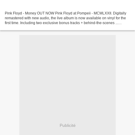
Pink Floyd - Money OUT NOW Pink Floyd at Pompeii - MCMLXXII. Digitally
remastered with new audio, the live album is now available on vinyl for the
first time. Including two exclusive bonus tracks + behind-the-scenes ...
Mozzart - Money David Guetta -...
Publicité