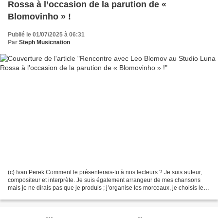
Rossa à l’occasion de la parution de «
Blomovinho » !
Publié le 01/07/2025 à 06:31
Par
Steph Musicnation
(c) Ivan Perek Comment te présenterais-tu à nos lecteurs ? Je suis auteur,
compositeur et interprète. Je suis également arrangeur de mes chansons
mais je ne dirais pas que je produis ; j’organise les morceaux, je choisis les
sons mais je n'interviens...