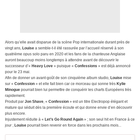
Alors qu’elle avait disparue de la scène Pop internationale durant près de
vingt ans,
Louise
a semble-t-il été rassurée par l’accueil réservé à son
quatrième opus solo paru en 2020 et les fans de la chanteuse Anglaise
auront beaucoup moins longtemps à attendre avant de découvrir le
successeur d’«
Heavy Love
» puisque «
Confessions
» est déjà annoncé
pour le 23 mai.
Afin de donner un avant-goût de son cinquième album studio,
Louise
mise
sur «
Confession
» et elle fait bien car ce morceau qui sonne très
Kylie
Minogue
pourrait bien lui permettre de conquérir les charts Européens très
rapidement.
Produit par
Jon Shave
, «
Confession
» est un titre Electropop élégant et
mature qui séduit dès la première écoute et qui donne envie d’en découvrir
plus encore.
Injustement réduite à «
Let’s Go Round Again
» ; son seul hit en France à ce
jour ;
Louise
pourrait bien revenir en force dans les prochains mois...