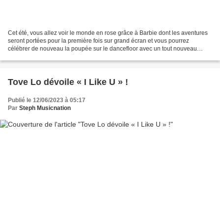
Cet été, vous allez voir le monde en rose grâce à Barbie dont les aventures
seront portées pour la première fois sur grand écran et vous pourrez
célébrer de nouveau la poupée sur le dancefloor avec un tout nouveau
remix du « Barbie Girl » d’Aqua réalisé...
Tove Lo dévoile « I Like U » !
Publié le 12/06/2023 à 05:17
Par
Steph Musicnation