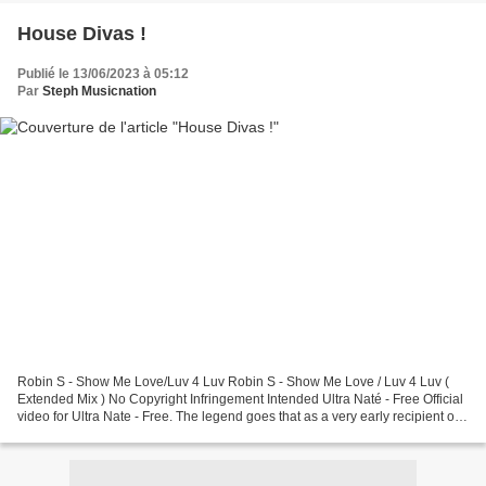
House Divas !
Publié le 13/06/2023 à 05:12
Par
Steph Musicnation
Robin S - Show Me Love/Luv 4 Luv Robin S - Show Me Love / Luv 4 Luv (
Extended Mix ) No Copyright Infringement Intended Ultra Naté - Free Official
video for Ultra Nate - Free. The legend goes that as a very early recipient of a
spanking new promo, Louie...