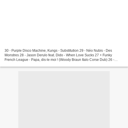
30 - Purple Disco Machine, Kungs - Substitution 29 - Néo Nubis - Des
Monstres 28 - Jason Derulo feat. Dido - When Love Sucks 27 + Funky
French League - Papa, dis-le moi ! (Woody Braun Italo Corse Dub) 26 -
Amoure - Road Trip 25 - BARON.E - Madame...