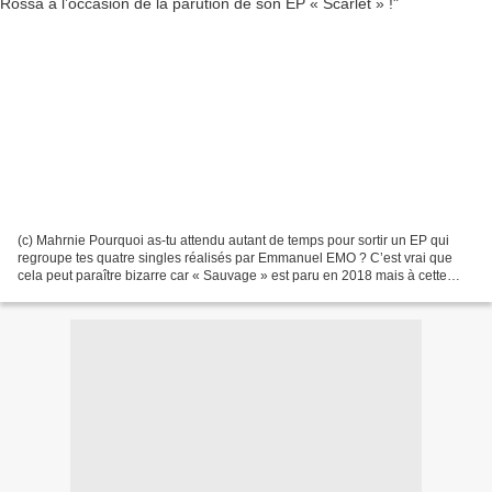
(c) Mahrnie Pourquoi as-tu attendu autant de temps pour sortir un EP qui
regroupe tes quatre singles réalisés par Emmanuel EMO ? C’est vrai que
cela peut paraître bizarre car « Sauvage » est paru en 2018 mais à cette
époque-là, j’avais déjà l’intention...