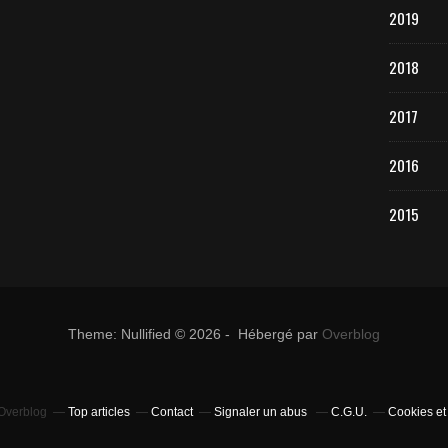
2019
2018
2017
2016
2015
Theme: Nullified © 2026 - Hébergé par
Overblog
 Overblog
Top articles
Contact
Signaler un abus
C.G.U.
Cookies et