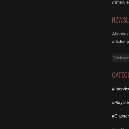
d'intervi
NEWSL
Abonnez-
articles 
Email
CATÉG
#Intervi
#Playlis
#Classe