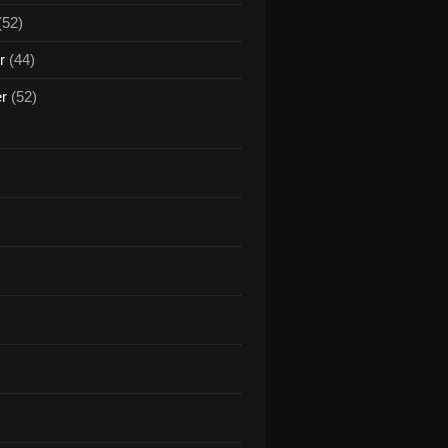
(52)
r
(44)
er
(52)