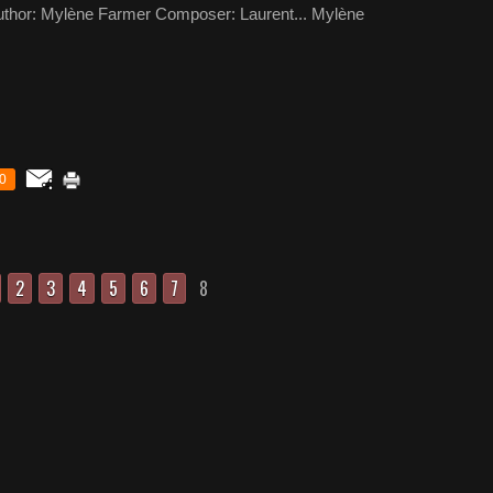
uthor: Mylène Farmer Composer: Laurent... Mylène
0
2
3
4
5
6
7
8