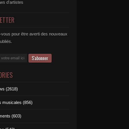
ews d'artistes
ETTER
vous pour être averti des nouveaux
publiés.
ORIES
ews (2618)
ts musicales (856)
ments (603)