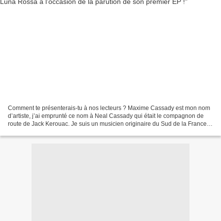
Comment te présenterais-tu à nos lecteurs ? Maxime Cassady est mon nom
d’artiste, j’ai emprunté ce nom à Neal Cassady qui était le compagnon de
route de Jack Kerouac. Je suis un musicien originaire du Sud de la France.
J’ai 30 ans, je vis à Hyères-les-Palmiers...