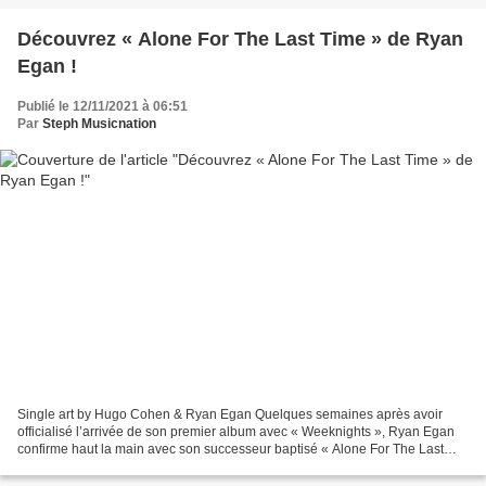
Découvrez « Alone For The Last Time » de Ryan
Egan !
Publié le 12/11/2021 à 06:51
Par
Steph Musicnation
Single art by Hugo Cohen & Ryan Egan Quelques semaines après avoir
officialisé l’arrivée de son premier album avec « Weeknights », Ryan Egan
confirme haut la main avec son successeur baptisé « Alone For The Last
Time ». Second extrait de « Soft Power...