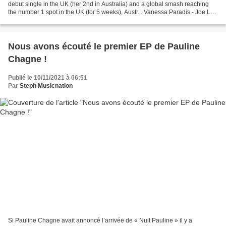
debut single in the UK (her 2nd in Australia) and a global smash reaching
the number 1 spot in the UK (for 5 weeks), Austr... Vanessa Paradis - Joe Le
Taxi REMASTERED IN HD! Music...
Nous avons écouté le premier EP de Pauline
Chagne !
Publié le 10/11/2021 à 06:51
Par
Steph Musicnation
Si Pauline Chagne avait annoncé l’arrivée de « Nuit Pauline » il y a