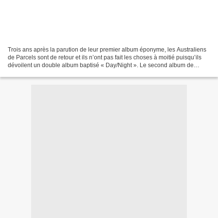
Trois ans après la parution de leur premier album éponyme, les Australiens
de Parcels sont de retour et ils n’ont pas fait les choses à moitié puisqu’ils
dévoilent un double album baptisé « Day/Night ». Le second album de
Parcels qui a été précédé par...