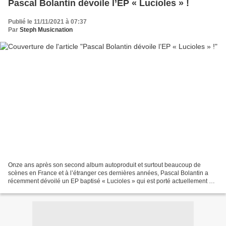
Pascal Bolantin dévoile l’EP « Lucioles » !
Publié le 11/11/2021 à 07:37
Par
Steph Musicnation
Onze ans après son second album autoproduit et surtout beaucoup de
scènes en France et à l’étranger ces dernières années, Pascal Bolantin a
récemment dévoilé un EP baptisé « Lucioles » qui est porté actuellement par
le titre « Elle » ; un très bon choix...