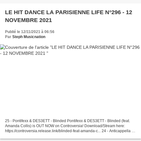
LE HIT DANCE LA PARISIENNE LIFE N°296 - 12
NOVEMBRE 2021
Publié le 12/11/2021 à 06:56
Par
Steph Musicnation
25 - Pontifexx & DES3ETT - Blinded Pontifexx & DES3ETT - Blinded (feat.
Amanda Collis) is OUT NOW on Controversia! Download/Stream here:
https://controversia.release.link/blinded-feat-amanda-c... 24 - Anticappella -
Move Your Body Jason Parker Remix VÖ...