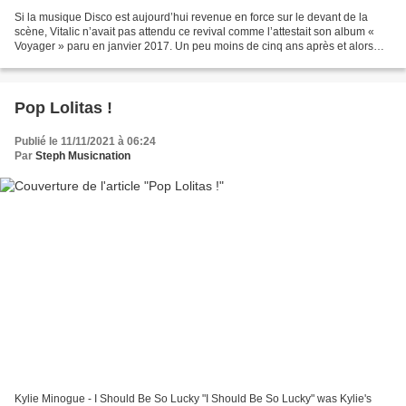
Si la musique Disco est aujourd’hui revenue en force sur le devant de la
scène, Vitalic n’avait pas attendu ce revival comme l’attestait son album «
Voyager » paru en janvier 2017. Un peu moins de cinq ans après et alors
qu’il est loin d’être resté inactif...
Pop Lolitas !
Publié le 11/11/2021 à 06:24
Par
Steph Musicnation
Kylie Minogue - I Should Be So Lucky "I Should Be So Lucky" was Kylie's