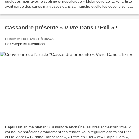
quelques mois avec le sublime et nostalgique « Mélancolie Lolita », l’artiste
avait gardé des cartes maîtresses dans sa manche et elle les dévoile sur ce
premier EP remarquable. En effet,...
Cassandre présente « Vivre Dans L’Exil » !
Publié le 10/11/2021 à 06:43
Par
Steph Musicnation
Depuis un an maintenant, Cassandre enchaîne les titres et c’est tant mieux
car nous apprécions grandement ces rendez-vous réguliers offerts par Pier
et Flo. Après « Burning Dancefloor », « L’Arc-en-Ciel » et « Carpe Diem »,