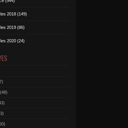
ce (544)
les 2018 (149)
les 2019 (86)
les 2020 (24)
VES
7)
(48)
43)
3)
50)