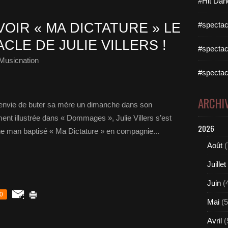
#Hit Dan
OIR « MA DICTATURE » LE
#spectac
LE DE JULIE VILLERS !
#spectac
Musicnation
#spectac
ARCHI
 envie de buter sa mère un dimanche dans son
ent illustrée dans « Dommages », Julie Villers s’est
2026
one man baptisé « Ma Dictature » en compagnie...
Août
(
Juillet
Juin
(
0
Mai
(5
Avril
(