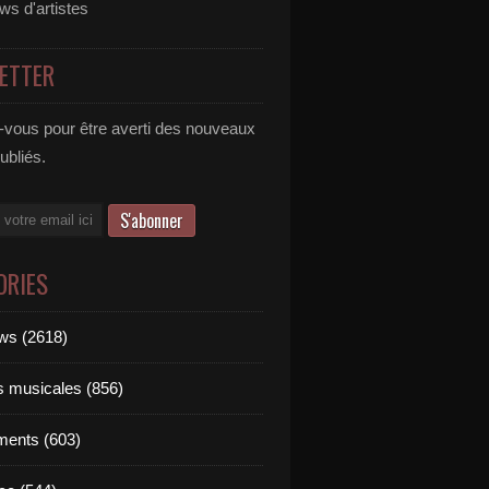
ews d'artistes
ETTER
vous pour être averti des nouveaux
publiés.
ORIES
ews (2618)
ts musicales (856)
ments (603)