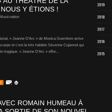
» AU THÉÂTRE DE LA
2019
NOUS Y ÉTIONS !
2018
Musicnation
2017
tional, « Jeanne D’Arc » de Monica Guerritore arrive
2016
scarpe et c’est la très habitée Séverine Cojannot qui
tin tragique. « Jeanne D’Arc » offre...
2015
0
AVEC ROMAIN HUMEAU À
A SORTIE DE SON NOUVEL