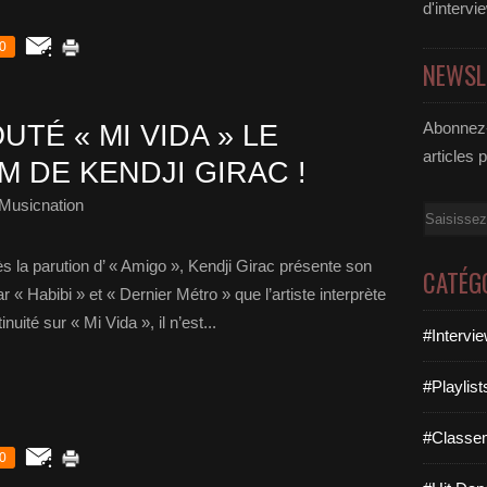
d'intervi
0
NEWSL
Abonnez-
TÉ « MI VIDA » LE
articles 
 DE KENDJI GIRAC !
Musicnation
Email
s la parution d’ « Amigo », Kendji Girac présente son
CATÉG
« Habibi » et « Dernier Métro » que l’artiste interprète
nuité sur « Mi Vida », il n’est...
#Intervi
#Playlis
#Classe
0