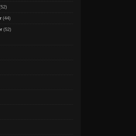
(52)
r
(44)
er
(52)