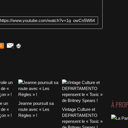
https://www.youtube.com/watch?v=1g_owCn5W64
0
À PRO
le un
Jeanne poursuit sa
 de «
route avec « Les
Vintage Culture et
on » !
Règles » !
DEPARTAMENTO
repensent le « Toxic »
de Britney Spears !