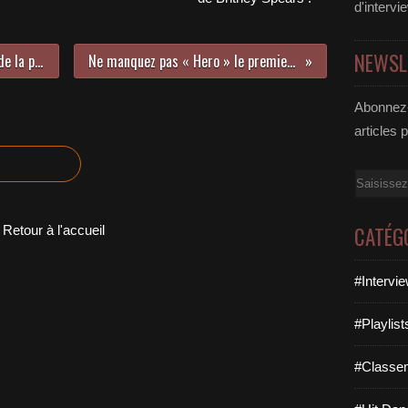
d'intervi
NEWSL
Rencontre avec AVBE à l’occasion de la parution de son premier EP !
Ne manquez pas « Hero » le premier album de Pablo Alfaya !
Abonnez-
articles 
Email
CATÉG
Retour à l'accueil
#Intervi
#Playlis
#Classe