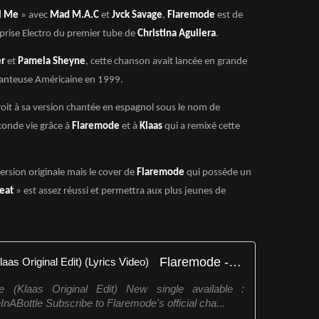
l Me
» avec
Mad M.A.C
et
Jvck Savage
,
Flaremode
est de
prise Electro du premier tube de
Christina Aguilera
.
er
et
Pamela Sheyne
, cette chanson avait lancée en grande
chanteuse Américaine en 1999.
roit à sa version chantée en espagnol sous le nom de
econde vie grâce à
Flaremode
et à
Klaas
qui a remixé cette
ersion originale mais le cover de
Flaremode
qui possède un
eat
» est assez réussi et permettra aux plus jeunes de
Flaremode - Genie in a Bottle (Klaas Original Edit) (Lyrics Video)
 (Klaas Original Edit) New single available :
InABottle Subscribe to Flaremode's official cha...