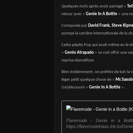
Quelques mois après avoir partagé «
Tel
retour avec «
Genie In A Bottle
» une re
Composée par
David Frank, Steve Kipn
pompe la carrière internationale de la 
Cette pépite Pop qui avait même eu le d
«
Genio Atrapado
» se voit offrir une s
reprise dancefloor.
Bien évidemment, on préfère de loin la v
léger petit quelque chose de «
Mr.Saxob
(re)découvrir «
Genie In A Bottle
».
Flaremode - Genie in a Bottle
https://flaremodeklaas.lnk.to/Genie