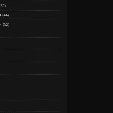
(52)
r
(44)
er
(52)