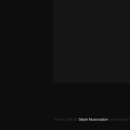
Voir le profil de
Steph Musicnation
sur le portail