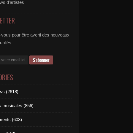
ews d'artistes
ETTER
vous pour être averti des nouveaux
publiés.
ORIES
ews (2618)
ts musicales (856)
ments (603)