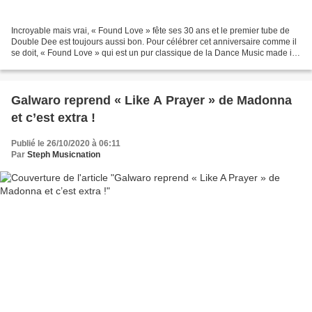
Incroyable mais vrai, « Found Love » fête ses 30 ans et le premier tube de
Double Dee est toujours aussi bon. Pour célébrer cet anniversaire comme il
se doit, « Found Love » qui est un pur classique de la Dance Music made in
Italy a été remixé par Dimitri...
Galwaro reprend « Like A Prayer » de Madonna
et c’est extra !
Publié le 26/10/2020 à 06:11
Par
Steph Musicnation