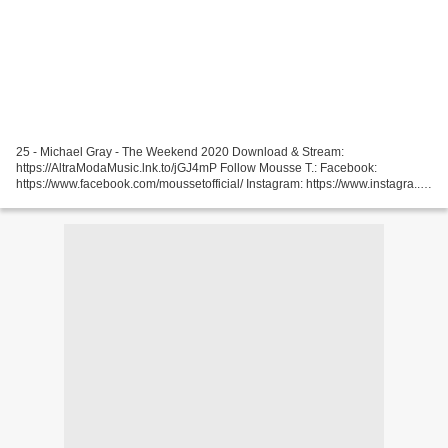
25 - Michael Gray - The Weekend 2020 Download & Stream:
https://AltraModaMusic.lnk.to/jGJ4mP Follow Mousse T.: Facebook:
https://www.facebook.com/moussetofficial/ Instagram: https://www.instagra...
24 - Navii - Minuit 17 Provided to YouTube by Parlophone...