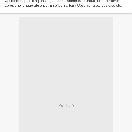
Opsomer depuis cinq ans déjà et nous sommes heureux de la retrouver
après une longue absence. En effet, Barbara Opsomer a été très discrète
depuis la parution de « Ta Plus Belle...
Publicité