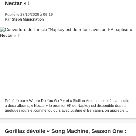
Nectar » !
Publié le 27/10/2020 à 06:19
Par
Steph Musicnation
Précédé par « Where Do You Go ? » et « Sicilian Automata » et faisant suite
à deux albums, « Nectar » le premier EP de Napkey est disponible depuis
quelques jours et comme toujours avec Justine et Benjamin, on apprécie
autant le fond que la forme. En...
Gorillaz dévoile « Song Machine, Season One :