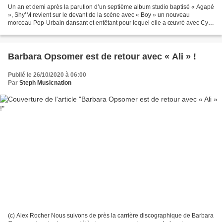
Un an et demi après la parution d’un septième album studio baptisé « Agapé
», Shy’M revient sur le devant de la scène avec « Boy » un nouveau
morceau Pop-Urbain dansant et entêtant pour lequel elle a œuvré avec Cyril
Kamar et Tiery-F. C’est une Shy’M...
Barbara Opsomer est de retour avec « Ali » !
Publié le 26/10/2020 à 06:00
Par
Steph Musicnation
(c) Alex Rocher Nous suivons de près la carrière discographique de Barbara