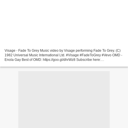
Visage - Fade To Grey Music video by Visage performing Fade To Grey. (C)
1982 Universal Music International Ltd. #Visage #FadeToGrey #Vevo OMD -
Enola Gay Best of OMD: https://goo.gl/dhrWz8 Subscribe here:
https://goo.gl/aYdtmE Music video by Orchestral...