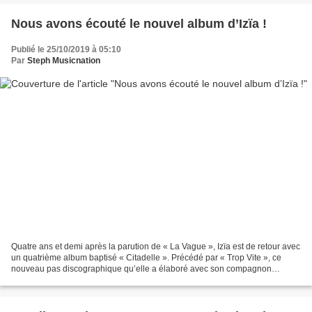
Nous avons écouté le nouvel album d’Izïa !
Publié le 25/10/2019 à 05:10
Par
Steph Musicnation
Quatre ans et demi après la parution de « La Vague », Izïa est de retour avec
un quatrième album baptisé « Citadelle ». Précédé par « Trop Vite », ce
nouveau pas discographique qu’elle a élaboré avec son compagnon
Bastien Burger est émotionnellement chargé...