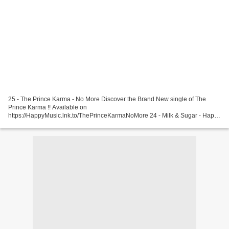
25 - The Prince Karma - No More Discover the Brand New single of The
Prince Karma !! Available on
https://HappyMusic.lnk.to/ThePrinceKarmaNoMore 24 - Milk & Sugar - Happy
People Get the track here: https://kontor.lnk.to/MS-DP-HappyPeopleYo
#MilkSugar...