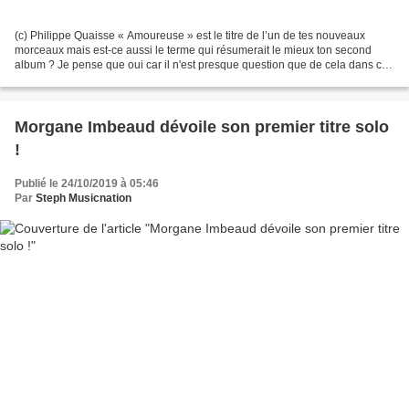
(c) Philippe Quaisse « Amoureuse » est le titre de l’un de tes nouveaux
morceaux mais est-ce aussi le terme qui résumerait le mieux ton second
album ? Je pense que oui car il n'est presque question que de cela dans ce
nouvel album. Tout ce disque est...
Morgane Imbeaud dévoile son premier titre solo
!
Publié le 24/10/2019 à 05:46
Par
Steph Musicnation