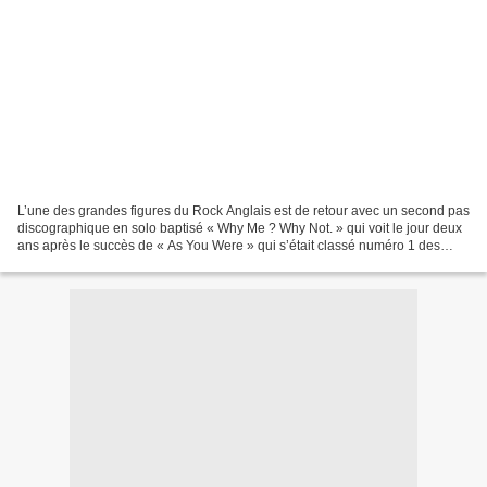
L’une des grandes figures du Rock Anglais est de retour avec un second pas
discographique en solo baptisé « Why Me ? Why Not. » qui voit le jour deux
ans après le succès de « As You Were » qui s’était classé numéro 1 des
ventes en Angleterre et en Irlande....