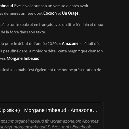
mbeaud
lève le voile sur son univers solo après avoir
 ces dernières années dont
Cocoon
et
Un Orage
.
scène toute seule et en français avec un titre féminin et doux
de la force dans son texte.
u pour le début de l’année 2020, «
Amazone
» séduit dès
te a peaufiné dans le moindre détail cette magnifique chanson
avec
Morgane Imbeaud
.
usical solo mais c’est également une bonne présentation de
Morgane Imbeaud - Amazone (Clip officiel)
 https://morganeimbeaud.ffm.to/amazone.ofp Abonnez
bit.ly/yt-morganeimbeaud Suivez-moi ! Facebook : ...