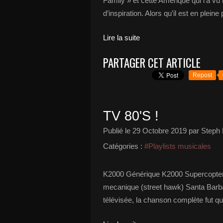
Family » et cette Amérique qui l’a vu
d’inspiration. Alors qu’il est en plei
Lire la suite
PARTAGER CET ARTICLE
Repost
TV 80'S !
Publié le
29 Octobre 2019
par Steph 
Catégories :
#Playlists musicales
K2000 Générique K2000 Supercopter
mecanique (street hawk) Santa Barbara
télévisée, la chanson complète fut qu