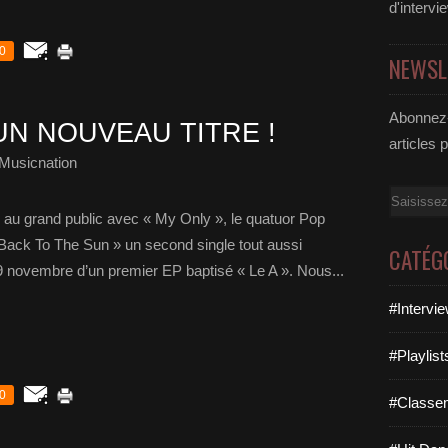
d'intervi
0
NEWSL
Abonnez-
UN NOUVEAU TITRE !
articles 
Musicnation
Email
 au grand public avec « My Only », le quatuor Pop
 Back To The Sun » un second single tout aussi
CATÉG
29 novembre d’un premier EP baptisé « Le A ». Nous...
#Intervi
#Playlis
0
#Classe