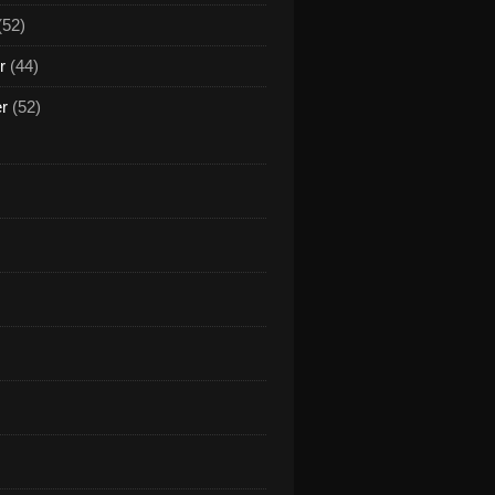
(52)
r
(44)
er
(52)