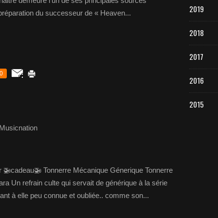
 naitre demeure l’un de ses principales sources
2019
ne préparation du successeur de « Heaven...
2018
2017
0
2016
2015
Musicnation
 🚁cadeau🚁 Tonnerre Mécanique Génerique Tonnerre
 Un refrain culte qui servait de générique à la série
ant à elle peu connue et oubliée.. comme son...