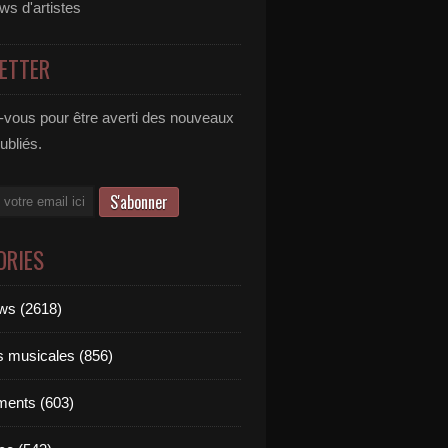
ews d'artistes
ETTER
vous pour être averti des nouveaux
publiés.
ORIES
ews (2618)
ts musicales (856)
ments (603)