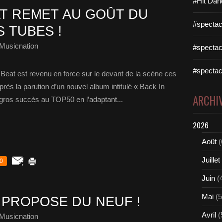
#Hit Dan
T REMET AU GOÛT DU
#spectac
S TUBES !
Musicnation
#spectac
#spectac
eat est revenu en force sur le devant de la scène ces
ès la parution d’un nouvel album intitulé « Back In
ARCHI
s gros succès au TOP50 en l’adaptant...
2026
Août
(
Juillet
0
Juin
(
Mai
(5
PROPOSE DU NEUF !
Avril
(
Musicnation