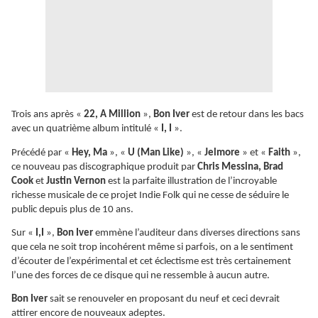
Trois ans après «
22, A Million
»,
Bon Iver
est de retour dans les bacs
avec un quatrième album intitulé «
I, I
».
Précédé par «
Hey, Ma
», «
U (Man Like)
», «
Jelmore
» et «
Faith
»,
ce nouveau pas discographique produit par
Chris Messina, Brad
Cook
et
Justin Vernon
est la parfaite illustration de l’incroyable
richesse musicale de ce projet Indie Folk qui ne cesse de séduire le
public depuis plus de 10 ans.
Sur «
I,I
»,
Bon Iver
emmène l’auditeur dans diverses directions sans
que cela ne soit trop incohérent même si parfois, on a le sentiment
d’écouter de l’expérimental et cet éclectisme est très certainement
l’une des forces de ce disque qui ne ressemble à aucun autre.
Bon Iver
sait se renouveler en proposant du neuf et ceci devrait
attirer encore de nouveaux adeptes.