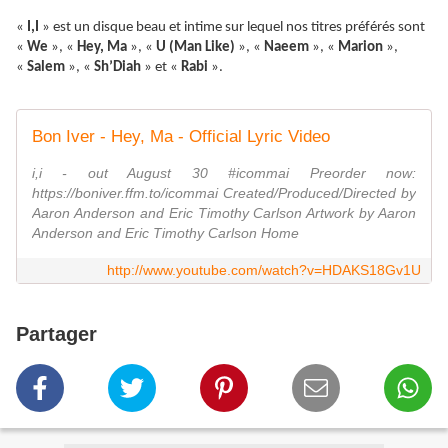
«
I,I
» est un disque beau et intime sur lequel nos titres préférés sont
«
We
», «
Hey, Ma
», «
U (Man Like)
», «
Naeem
», «
Marion
»,
«
Salem
», «
Sh’Diah
» et «
Rabi
».
Bon Iver - Hey, Ma - Official Lyric Video
i,i - out August 30 #icommai Preorder now:
https://boniver.ffm.to/icommai Created/Produced/Directed by
Aaron Anderson and Eric Timothy Carlson Artwork by Aaron
Anderson and Eric Timothy Carlson Home
http://www.youtube.com/watch?v=HDAKS18Gv1U
Partager