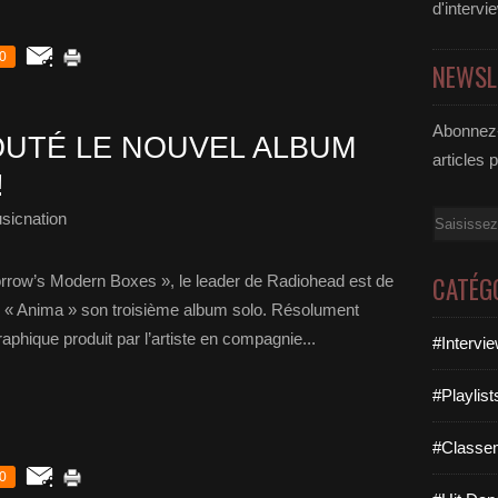
d'intervi
0
NEWSL
Abonnez-
UTÉ LE NOUVEL ALBUM
articles 
!
sicnation
Email
CATÉG
orrow’s Modern Boxes », le leader de Radiohead est de
ec « Anima » son troisième album solo. Résolument
phique produit par l’artiste en compagnie...
#Intervi
#Playlis
#Classe
0