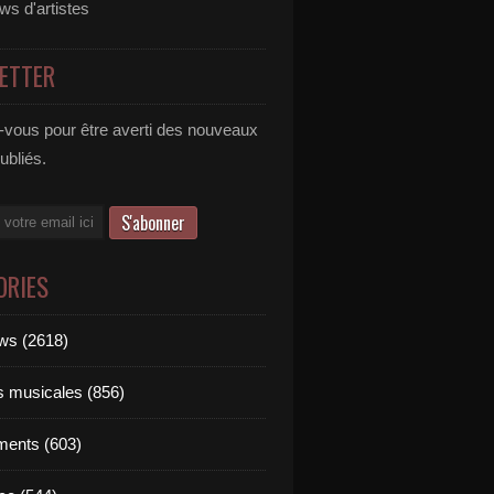
ews d'artistes
ETTER
vous pour être averti des nouveaux
publiés.
ORIES
ews (2618)
ts musicales (856)
ments (603)