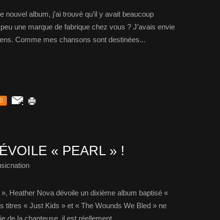
e nouvel album, j’ai trouvé qu’il y avait beaucoup
 peu une marque de fabrique chez vous ? J’avais envie
 gens. Comme mes chansons sont destinées...
0
VOILE « PEARL » !
sicnation
 », Heather Nova dévoile un dixième album baptisé «
les titres « Just Kids » et « The Wounds We Bled » ne
 de la chanteuse, il est réellement...