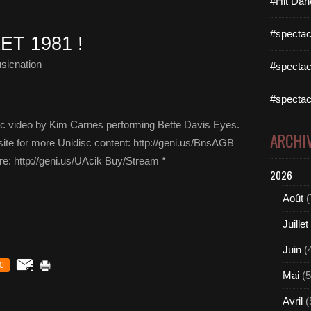
#Hit Dan
#spectac
T 1981 !
sicnation
#spectac
#spectac
c video by Kim Carnes performing Bette Davis Eyes.
ARCHI
ite for more Unidisc content: http://geni.us/BnsAGB
e: http://geni.us/UAcik Buy/Stream *
2026
Août
(
Juillet
Juin
(
0
Mai
(5
Avril
(