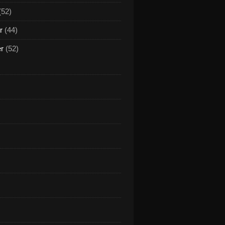
(52)
r
(44)
er
(52)