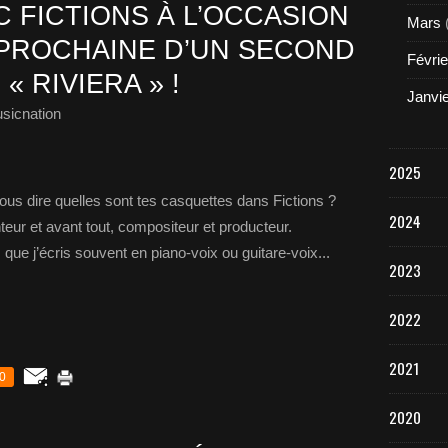
 FICTIONS À L’OCCASION
Mars
 PROCHAINE D’UN SECOND
Févrie
 RIVIERA » !
Janvi
sicnation
2025
ous dire quelles sont tes casquettes dans Fictions ?
2024
nteur et avant tout, compositeur et producteur.
ue j’écris souvent en piano-voix ou guitare-voix...
2023
2022
2021
0
2020