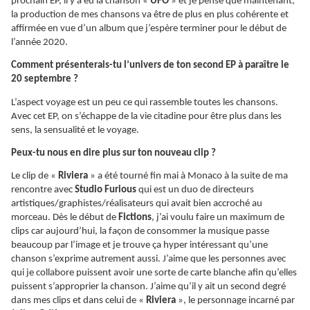
prochain EP, il y a eu la chanson «
UFO
» et je pense que maintenant,
la production de mes chansons va être de plus en plus cohérente et
affirmée en vue d’un album que j’espère terminer pour le début de
l’année 2020.
Comment présenterais-tu l’univers de ton second EP à paraître le
20 septembre ?
L’aspect voyage est un peu ce qui rassemble toutes les chansons.
Avec cet EP, on s’échappe de la vie citadine pour être plus dans les
sens, la sensualité et le voyage.
Peux-tu nous en dire plus sur ton nouveau clip ?
Le clip de «
Riviera
» a été tourné fin mai à Monaco à la suite de ma
rencontre avec
Studio Furious
qui est un duo de directeurs
artistiques/graphistes/réalisateurs qui avait bien accroché au
morceau. Dès le début de
Fictions
, j’ai voulu faire un maximum de
clips car aujourd’hui, la façon de consommer la musique passe
beaucoup par l’image et je trouve ça hyper intéressant qu’une
chanson s’exprime autrement aussi. J’aime que les personnes avec
qui je collabore puissent avoir une sorte de carte blanche afin qu’elles
puissent s’approprier la chanson. J’aime qu’il y ait un second degré
dans mes clips et dans celui de «
Riviera
», le personnage incarné par