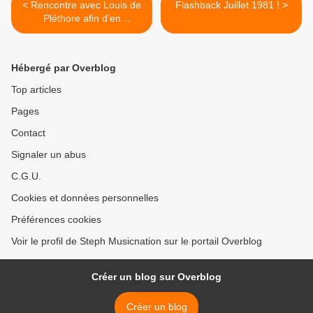
< Rencontre avec Louis de
Flashback Juillet 1981 ! >
Pléthore afin d’en
apprendre plus sur « L » un
premier EP prometteur
attendu pour la rentrée !
Hébergé par Overblog
Top articles
Pages
Contact
Signaler un abus
C.G.U.
Cookies et données personnelles
Préférences cookies
Voir le profil de Steph Musicnation sur le portail Overblog
Créer un blog sur Overblog
Créer un blog