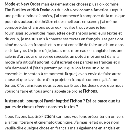
Mode
et
New Order
mais également des choses plus Folk comme
Tim Buckley
et
Nick Drake
ou du Soft Rock comme
America
. Depuis
une petite dizaine d’années, j’ai commencé à composer de la musique
pour des auteurs de théâtre et des metteurs en scène ; j’ai même
composé des chansons pour eux ; et il se trouve que je leur
fournissais souvent des maquettes de chansons avec leurs textes et
du coup, je me suis mis à chanter ses textes en français. Les gens ont
aimé ma voix en français et ils m’ont conseillé de faire un album dans
cette langue. Un jour où je jouais mes morceaux en anglais dans une
galerie d’art pour une soirée spéciale, un pote à moi qui est dans la
mode m’a dit qu’il adorait, qu’il écrivait des paroles en français et il
m’a demandé si j’étais partant pour que l’on fasse un disque
ensemble. Je sentais à ce moment-là que j’avais envie de faire autre
chose et que l’aventure d’un projet en français commençait à me
tenter. C’est ainsi que nous avons parlé tous les deux de ce que nous
voulions faire et nous avons appelé ce projet
Fictions
.
Justement ; pourquoi l’avoir baptisé Fiction ? Est-ce parce que tu
parles de choses rêvées dans tes textes ?
Nous l’avons baptisé
Fictions
car nous voulions présenter un univers
à la fois littéraire et cinématographique. J’aimais le fait que ce nom
veuille dire quelque chose en français mais également en anglais et