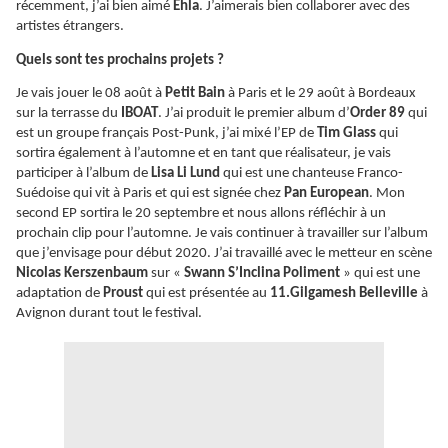
récemment, j’ai bien aimé
Ehla
. J’aimerais bien collaborer avec des
artistes étrangers.
Quels sont tes prochains projets ?
Je vais jouer le 08 août à
Petit Bain
à Paris et le 29 août à Bordeaux
sur la terrasse du
IBOAT
. J’ai produit le premier album d’
Order 89
qui
est un groupe français Post-Punk, j’ai mixé l’EP de
Tim Glass
qui
sortira également à l’automne et en tant que réalisateur, je vais
participer à l’album de
Lisa Li Lund
qui est une chanteuse Franco-
Suédoise qui vit à Paris et qui est signée chez
Pan European
. Mon
second EP sortira le 20 septembre et nous allons réfléchir à un
prochain clip pour l’automne. Je vais continuer à travailler sur l’album
que j’envisage pour début 2020. J’ai travaillé avec le metteur en scène
Nicolas Kerszenbaum
sur «
Swann S’Inclina Poliment
» qui est une
adaptation de
Proust
qui est présentée au
11.Gilgamesh Belleville
à
Avignon durant tout le festival.