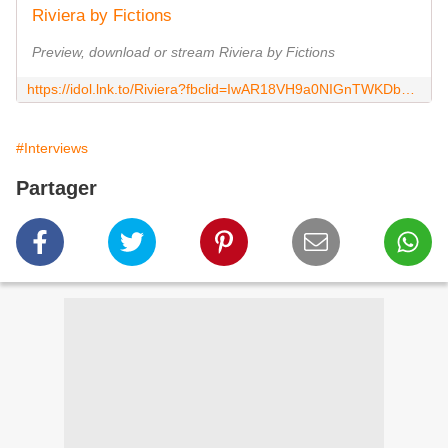
Riviera by Fictions
Preview, download or stream Riviera by Fictions
https://idol.lnk.to/Riviera?fbclid=IwAR18VH9a0NIGnTWKDbGBmzBEaXrIIDnUlClPtWMyWcd3TOZIL46RtFnQ-vs
#Interviews
Partager