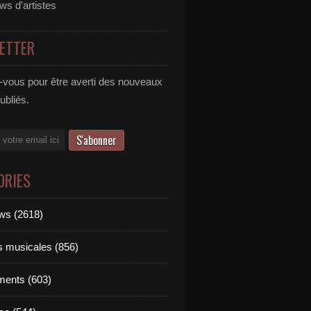
ews d'artistes
ETTER
vous pour être averti des nouveaux
publiés.
ORIES
ews (2618)
ts musicales (856)
ments (603)