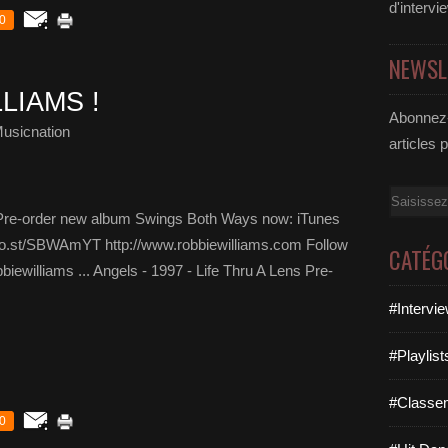
d'intervi
0
NEWSL
LIAMS !
Abonnez-
usicnation
articles 
Email
Pre-order new album Swings Both Ways now: iTunes
/po.st/SBWAmYT http://www.robbiewilliams.com Follow
CATÉG
iewilliams ... Angels - 1997 - Life Thru A Lens Pre-
#Intervi
#Playlis
#Classe
0