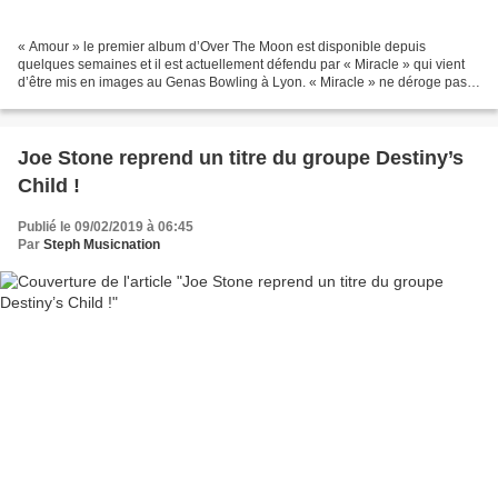
« Amour » le premier album d’Over The Moon est disponible depuis
quelques semaines et il est actuellement défendu par « Miracle » qui vient
d’être mis en images au Genas Bowling à Lyon. « Miracle » ne déroge pas à
la règle d’or d’Over The Moon, le morceau...
Joe Stone reprend un titre du groupe Destiny’s
Child !
Publié le 09/02/2019 à 06:45
Par
Steph Musicnation