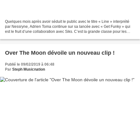
Quelques mois après avoir séduit le public avec le titre « Line » interprété
par Nessryne, Adrien Toma continue sur sa lancée avec « Get Funky » qui
est le fruit d’une collaboration avec Siks. C’est la grande classe pour les
deux DJS et producteurs Français...
Over The Moon dévoile un nouveau clip !
Publié le 09/02/2019 à 06:48
Par
Steph Musicnation