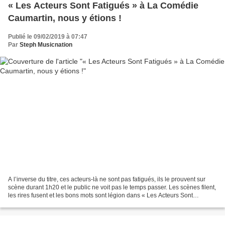
« Les Acteurs Sont Fatigués » à La Comédie
Caumartin, nous y étions !
Publié le 09/02/2019 à 07:47
Par
Steph Musicnation
A l’inverse du titre, ces acteurs-là ne sont pas fatigués, ils le prouvent sur
scène durant 1h20 et le public ne voit pas le temps passer. Les scènes filent,
les rires fusent et les bons mots sont légion dans « Les Acteurs Sont
Fatigués » d’Eric Assous...