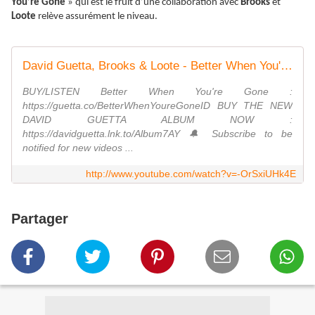
You’re Gone
» qui est le fruit d’une collaboration avec
Brooks
et
Loote
relève assurément le niveau.
David Guetta, Brooks & Loote - Better When You're Gone (Lyric Video)
BUY/LISTEN Better When You're Gone :
https://guetta.co/BetterWhenYoureGoneID BUY THE NEW
DAVID GUETTA ALBUM NOW :
https://davidguetta.lnk.to/Album7AY 🔔 Subscribe to be
notified for new videos ...
http://www.youtube.com/watch?v=-OrSxiUHk4E
Partager