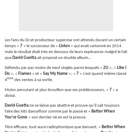
Les fans du DJ et producteur superstar ont attendu durant un certain
temps «
7
» le successeur de «
Listen
» qui avait cartonné en 2014
mais le résultat était très en dessous de leurs espérances malgré le fait
que
David Guetta
ait proposé un double album…
Défendu par pas moins de neuf singles parmi lesquels «
2U
», «
Like I
Do
», «
Flames
» et «
Say My Name
», «
7
» s’est quand même classé
ème
4
des ventes à sa sortie.
Moins percutant et plus brouillon que ses prédécesseurs, «
7
» a
divisé.
David Guetta
ne se laisse pas abattre et prouve qu’il sait toujours
faire des hits dancefloor comme par le passé et «
Better When
You’re Gone
» son dernier né en est la preuve.
Titre efficace, tout aussi radiophonique que dansant, «
Better When