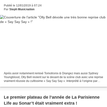
Publié le 12/01/2019 à 07:24
Par
Steph Musicnation
Après avoir notamment remixé Tomotronix & Orangez mais aussi Sydney
Youngblood, Olly Bell revient sur le devant de la scène club avec une reprise
vraiment réussie du cultissime « Say Say Say ». Interprété à l’origine par
Paul McCartney et Michael Jackson,...
Le premier plateau de l’année de La Parisienne
Life au Sonar’t était vraiment extra !