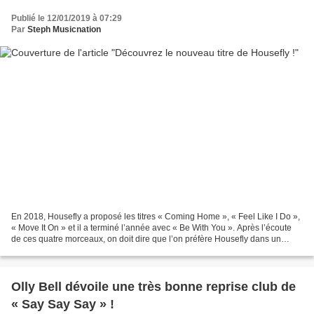
Publié le 12/01/2019 à 07:29
Par
Steph Musicnation
En 2018, Housefly a proposé les titres « Coming Home », « Feel Like I Do »,
« Move It On » et il a terminé l’année avec « Be With You ». Après l’écoute
de ces quatre morceaux, on doit dire que l’on préfère Housefly dans un
registre plus club. Le fait...
Olly Bell dévoile une très bonne reprise club de
« Say Say Say » !