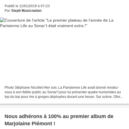
Publié le 11/01/2019 à 07:23
Par
Steph Musicnation
Photo Stéphane Nicollet Hier soir, La Parisienne Life avait donné rendez-
vous à son fidèle public au Sonar’t pour lui présenter quatre humoristes au
top du top pour rire à gorges déployées durant une heure. Sur scène, Olivier
Thouret, Jo Brami, Fanny...
Nous adhérons à 100% au premier album de
Marjolaine Piémont !