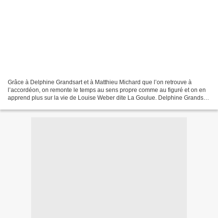
Grâce à Delphine Grandsart et à Matthieu Michard que l’on retrouve à
l’accordéon, on remonte le temps au sens propre comme au figuré et on en
apprend plus sur la vie de Louise Weber dite La Goulue. Delphine Grandsart
rend un très bel hommage à celle qui...