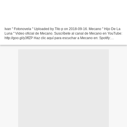
Ivan " Fotonovela " Uploaded by Tito p on 2018-09-16. Mecano " Hijo De La
Luna " Video oficial de Mecano. Suscríbete al canal de Mecano en YouTube:
http://goo.gl/y3ffZP Haz clic aquí para escuchar a Mecano en: Spotify:
http://goo.gl/iN8BqZ Apple Music:...