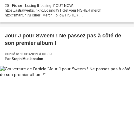
20 - Fisher - Losing It 'Losing It' OUT NOW:
https://astralwerks.lnk.to/LosingItYT Get your FISHER merch!
http://smarturl.it/Fisher_Merch Follow FISHER:
https://www.instagram.com/followthefishtv/ ... 19 - Frank Kohnert - Need
Provided to YouTube by DANCE...
Jour J pour Sweem ! Ne passez pas à côté de
son premier album !
Publié le 11/01/2019 à 06:09
Par
Steph Musicnation