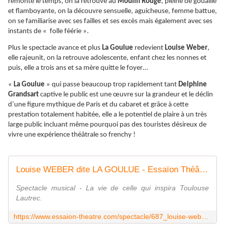
remonte le temps, on la retrouve au
Moulin Rouge
, pleine de gouaille
et flamboyante, on la découvre sensuelle, aguicheuse, femme battue,
on se familiarise avec ses failles et ses excès mais également avec ses
instants de « folle féérie ».
Plus le spectacle avance et plus
La Goulue
redevient
Louise Weber
,
elle rajeunit, on la retrouve adolescente, enfant chez les nonnes et
puis, elle a trois ans et sa mère quitte le foyer…
«
La Goulue
» qui passe beaucoup trop rapidement tant
Delphine
Grandsart
captive le public est une œuvre sur la grandeur et le déclin
d’une figure mythique de Paris et du cabaret et grâce à cette
prestation totalement habitée, elle a le potentiel de plaire à un très
large public incluant même pourquoi pas des touristes désireux de
vivre une expérience théâtrale so frenchy !
Louise WEBER dite LA GOULUE - Essaïon Théâtre
Spectacle musical - La vie de celle qui inspira Toulouse
Lautrec.
https://www.essaion-theatre.com/spectacle/687_louise-weber-dite-la-goulue.html