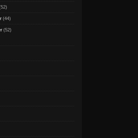
(52)
r
(44)
er
(52)