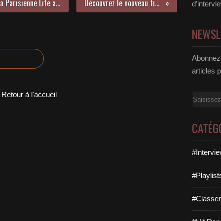
Le premier plateau de l’année de La Parisienne Life au Sonar’t était vraiment extra !
Découvrez le nouveau titre de Housefly !
d'intervi
NEWSL
Abonnez-
articles 
Retour à l'accueil
Email
CATÉG
#Intervi
#Playlis
#Classe