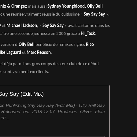
nix & Orangez
mais aussi
Sydney Youngblood, Olly Bell
ec une reprise vraiment réussie du cultissime «
Say Say Say
».
y
et
Michael Jackson
, «
Say Say Say
» avait cartonné dans les
aître une seconde jeunesse en 2005 grâce à
Hi_Tack
.
 version d’
Olly Bell
bénéficie de remixes signés
Rico
ike Laguard
et
Marc Reason
.
 et déjà parmi nos gros coups de cœur club de ce début
es sont vraiment excellents.
Say Say (Edit Mix)
c Publishing Say Say Say (Edit Mix) · Olly Bell Say
eleased on: 2018-12-07 Producer: Oliver Flote
r: ...