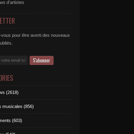
ews d'artistes
ETTER
vous pour être averti des nouveaux
publiés.
ORIES
ews (2618)
ts musicales (856)
ments (603)