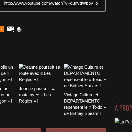
http://www.youtube.com/watch?v=dunvqWppv_o
0
le un
Jeanne poursuit sa
 de «
route avec « Les
Vintage Culture et
on » !
Règles » !
DEPARTAMENTO
À PRO
repensent le « Toxic »
de Britney Spears !