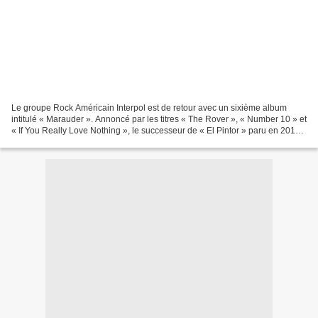
Le groupe Rock Américain Interpol est de retour avec un sixième album
intitulé « Marauder ». Annoncé par les titres « The Rover », « Number 10 » et
« If You Really Love Nothing », le successeur de « El Pintor » paru en 2014
a été produit par Dave Fridmann...