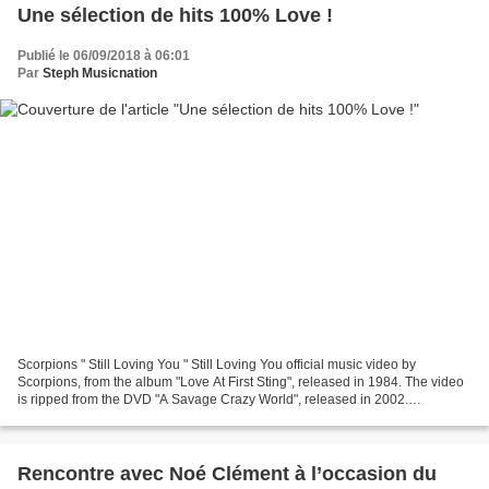
Une sélection de hits 100% Love !
Publié le 06/09/2018 à 06:01
Par
Steph Musicnation
Scorpions " Still Loving You " Still Loving You official music video by
Scorpions, from the album "Love At First Sting", released in 1984. The video
is ripped from the DVD "A Savage Crazy World", released in 2002.
SCORPIONS ... Eagles " Hotel California...
Rencontre avec Noé Clément à l’occasion du