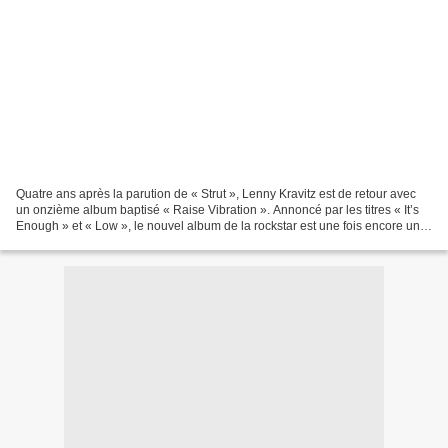
Quatre ans après la parution de « Strut », Lenny Kravitz est de retour avec
un onzième album baptisé « Raise Vibration ». Annoncé par les titres « It’s
Enough » et « Low », le nouvel album de la rockstar est une fois encore un
gage de qualité et d’éclectisme....