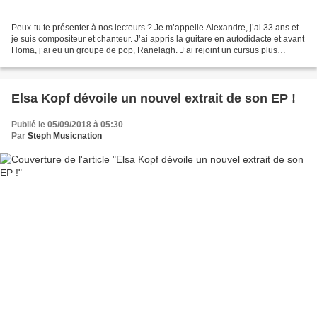
Peux-tu te présenter à nos lecteurs ? Je m’appelle Alexandre, j’ai 33 ans et
je suis compositeur et chanteur. J’ai appris la guitare en autodidacte et avant
Homa, j’ai eu un groupe de pop, Ranelagh. J’ai rejoint un cursus plus
normal en faisant des études...
Elsa Kopf dévoile un nouvel extrait de son EP !
Publié le 05/09/2018 à 05:30
Par
Steph Musicnation