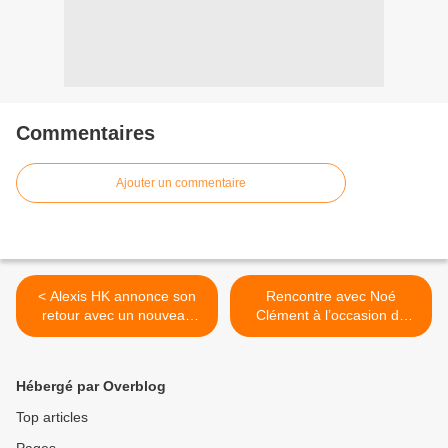
Commentaires
Ajouter un commentaire
< Alexis HK annonce son
Rencontre avec Noé
retour avec un nouveau
Clément à l’occasion du
single !
concert « Quand Astaffort
S’Invite à Paris #1 » ! >
Hébergé par Overblog
Top articles
Pages