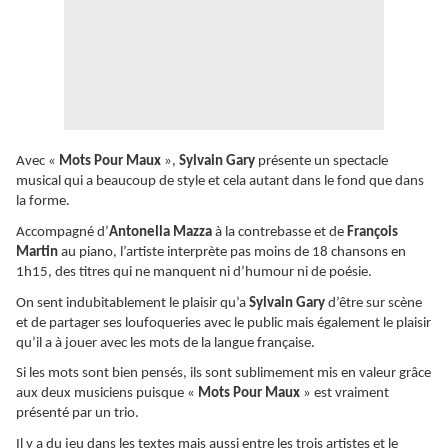
Avec «
Mots Pour Maux
»,
Sylvain Gary
présente un spectacle
musical qui a beaucoup de style et cela autant dans le fond que dans
la forme.
Accompagné d’
Antonella Mazza
à la contrebasse et de
François
Martin
au piano, l’artiste interprète pas moins de 18 chansons en
1h15, des titres qui ne manquent ni d’humour ni de poésie.
On sent indubitablement le plaisir qu’a
Sylvain Gary
d’être sur scène
et de partager ses loufoqueries avec le public mais également le plaisir
qu’il a à jouer avec les mots de la langue française.
Si les mots sont bien pensés, ils sont sublimement mis en valeur grâce
aux deux musiciens puisque «
Mots Pour Maux
» est vraiment
présenté par un trio.
Il y a du jeu dans les textes mais aussi entre les trois artistes et le