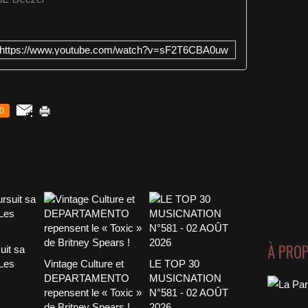
https://www.youtube.com/watch?v=sF2T6CBA0uw
0
À PRO
uit sa
 Les
Vintage Culture et
LE TOP 30
DEPARTAMENTO
MUSICNATION
repensent le « Toxic »
N°581 - 02 AOÛT
de Britney Spears !
2026