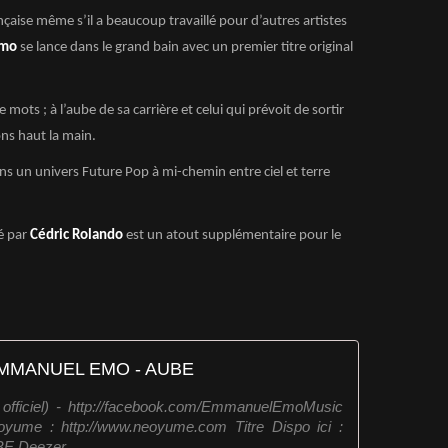
aise même s’il a beaucoup travaillé pour d’autres artistes
Emo
se lance dans le grand bain avec un premier titre original
 mots ; à l’aube de sa carrière et celui qui prévoit de sortir
ons haut la main.
s un univers Future Pop à mi-chemin entre ciel et terre
sé par
Cédric Rolando
est un atout supplémentaire pour le
MMANUEL EMO - AUBE
iciel) - http://facebook.com/EmmanuelEmoMusic
oyume : http://www.neoyume.com Titre Dispo ici :
UBE Deezer