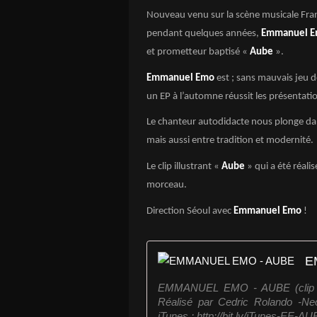
Nouveau venu sur la scène musicale Franç
pendant quelques années,
Emmanuel 
et prometteur baptisé «
Aube
».
Emmanuel Emo
est ; sans mauvais jeu de
un EP à l’automne réussit les présentati
Le chanteur autodidacte nous plonge dan
mais aussi entre tradition et modernité.
Le clip illustrant «
Aube
» qui a été réali
morceau.
Direction Séoul avec
Emmanuel Emo
!
E
EMMANUEL EMO - AUBE (clip off
Réalisé par Cedric Rolando -Ne
iTunes : http://bit.ly/iTunes-EE-A