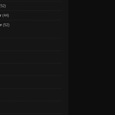
(52)
r
(44)
er
(52)