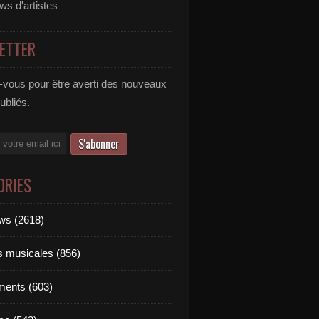
ews d'artistes
ETTER
vous pour être averti des nouveaux
publiés.
ORIES
ews (2618)
ts musicales (856)
ments (603)