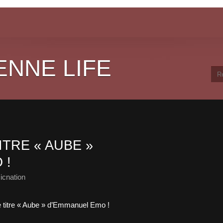
ENNE LIFE
TRE « AUBE »
 !
icnation