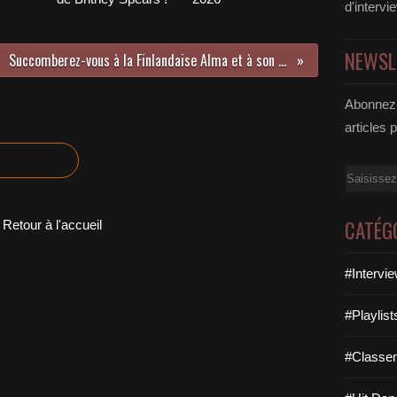
d'intervi
NEWSL
Succomberez-vous à la Finlandaise Alma et à son tube « Chasing Highs » !
Abonnez-
articles 
Email
CATÉG
Retour à l'accueil
#Intervi
#Playlis
#Classe