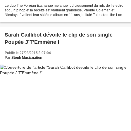
Le duo The Foreign Exchange mélange judicieusement du rnb, de l’electro
et du hip hop et la recette est vraiment grandiose. Phonte Coleman et
Nicolay dévoilent leur sixième album en 11 ans, intitulé Tales from the Land
of Milk and Honey l’album deviendra...
Sarah Caillibot dévoile le clip de son single
Poupée J’T’Emmène !
Publié le 27/08/2015 à 07:04
Par
Steph Musicnation