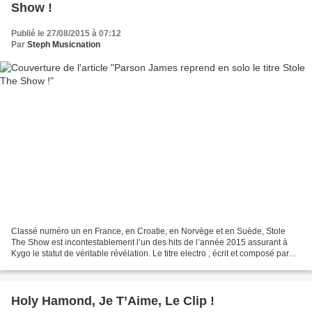
Show !
Publié le 27/08/2015 à 07:12
Par
Steph Musicnation
Classé numéro un en France, en Croatie, en Norvège et en Suède, Stole
The Show est incontestablement l’un des hits de l’année 2015 assurant à
Kygo le statut de véritable révélation. Le titre electro , écrit et composé par
Kygo, Kyle Kelso, Michael Harwood,...
Holy Hamond, Je T’Aime, Le Clip !