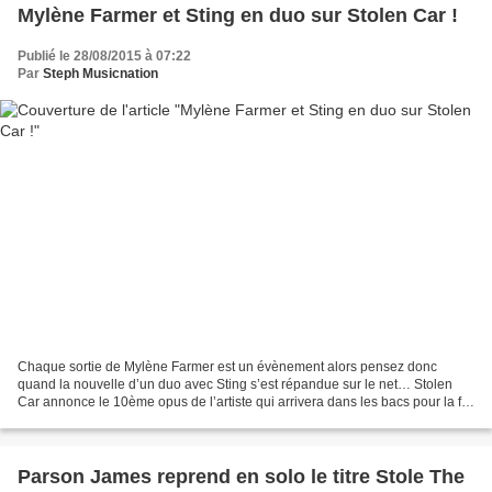
Mylène Farmer et Sting en duo sur Stolen Car !
Publié le 28/08/2015 à 07:22
Par
Steph Musicnation
Chaque sortie de Mylène Farmer est un évènement alors pensez donc
quand la nouvelle d’un duo avec Sting s’est répandue sur le net… Stolen
Car annonce le 10ème opus de l’artiste qui arrivera dans les bacs pour la fin
de l’année, 3 ans après l’album Monkey...
Parson James reprend en solo le titre Stole The