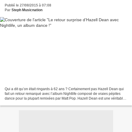
Publié le 27/08/2015 à 07:08
Par
Steph Musicnation
Qui a dit qu’on était ringards à 62 ans ? Certainement pas Hazell Dean qui
fait un retour remarqué avec l’album Nightlife composé de vraies pépites
dance pour la plupart remixées par Matt Pop. Hazell Dean est une véritable
icône gay en Angleterre et elle...