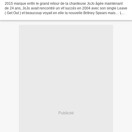
2015 marque enfin le grand retour de la chanteuse JoJo âgée maintenant
de 24 ans, JoJo avait rencontré un vif succès en 2004 avec son single Leave
( Get Out ) et beaucoup voyait en elle la nouvelle Britney Spears mais… La
suite de sa carrière n’a pas...
Publicité