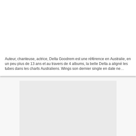
Auteur, chanteuse, actrice, Delta Goodrem est une référence en Australie, en
un peu plus de 13 ans et au travers de 4 albums, la belle Delta a aligné les
tubes dans les charts Australiens. Wings son dernier single en date ne
déroge pas à la règle, c’est...