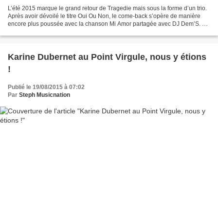
L’été 2015 marque le grand retour de Tragedie mais sous la forme d’un trio.
Après avoir dévoilé le titre Oui Ou Non, le come-back s’opère de manière
encore plus poussée avec la chanson Mi Amor partagée avec DJ Dem’S. Si
Oui Ou Non restait dans la lignée...
Karine Dubernet au Point Virgule, nous y étions
!
Publié le 19/08/2015 à 07:02
Par
Steph Musicnation