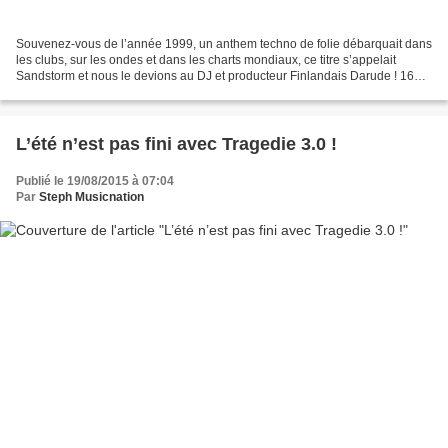
Souvenez-vous de l’année 1999, un anthem techno de folie débarquait dans
les clubs, sur les ondes et dans les charts mondiaux, ce titre s’appelait
Sandstorm et nous le devions au DJ et producteur Finlandais Darude ! 16
après, Ville Virtanen nous revient...
L’été n’est pas fini avec Tragedie 3.0 !
Publié le 19/08/2015 à 07:04
Par
Steph Musicnation