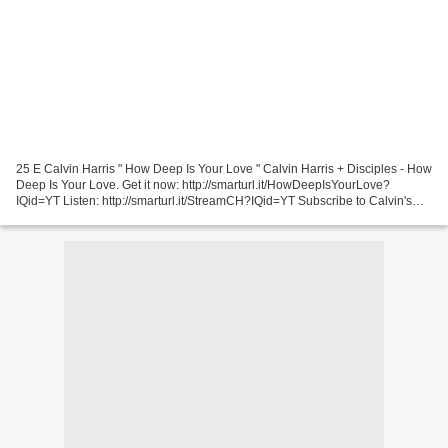
25 E Calvin Harris " How Deep Is Your Love " Calvin Harris + Disciples - How
Deep Is Your Love. Get it now: http://smarturl.it/HowDeepIsYourLove?
IQid=YT Listen: http://smarturl.it/StreamCH?IQid=YT Subscribe to Calvin's
channel: ... 24 E Fred'Angelo "...