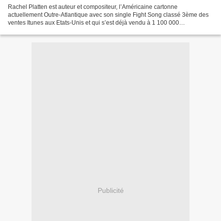
Rachel Platten est auteur et compositeur, l’Américaine cartonne
actuellement Outre-Atlantique avec son single Fight Song classé 3ème des
ventes Itunes aux Etats-Unis et qui s’est déjà vendu à 1 100 000
exemplaires. Extrait de l’EP du même nom, Fight Song...
Publicité