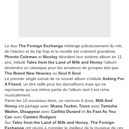
Le duo
The Foreign Exchange
mélange judicieusement du rnb,
de l’electro et du hip hop et la recette est vraiment grandiose.
Phonte Coleman
et
Nicolay
dévoilent leur sixième album en 11
ans, intitulé
Tales from the Land of Milk and Honey
l’album
deviendra un classique pour les amateurs de groupes tels que
The Brand New Heavies
ou
Soul II Soul
.
Le premier single extrait de ce nouvel album s’intitule
Asking For
A Friend
, un titre taillé pour les dancefloors mais qui ne
représente qu’une infime partie de l’album tant il est riche
musicalement.
Parmi les 10 nouveaux titres, on retrouve 4 duos,
Milk And
Honey
est partagé avec
Shana Tucker, Truce
avec
Tamisha
Waden, Disappear
avec
Carlitta Durand
et
As Fast As You
Can
avec
Carmen Rodgers
.
Sur
Tales from the Land of Milk and Honey
,
The Foreign
Exchange
ont réussi à compiler le meilleur de la musique de ces