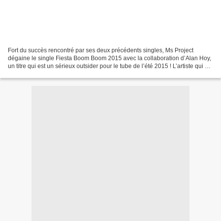
Fort du succès rencontré par ses deux précédents singles, Ms Project
dégaine le single Fiesta Boom Boom 2015 avec la collaboration d’Alan Hoy,
un titre qui est un sérieux outsider pour le tube de l’été 2015 ! L’artiste qui est
aussi un ami à répondu à...