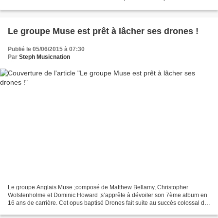
Place Du Fantôme paru en 2012,...
Le groupe Muse est prêt à lâcher ses drones !
Publié le 05/06/2015 à 07:30
Par
Steph Musicnation
Le groupe Anglais Muse ;composé de Matthew Bellamy, Christopher
Wolstenholme et Dominic Howard ;s’apprête à dévoiler son 7ème album en
16 ans de carrière. Cet opus baptisé Drones fait suite au succès colossal de
l’album The 2nd Law paru en 2012 et qui...