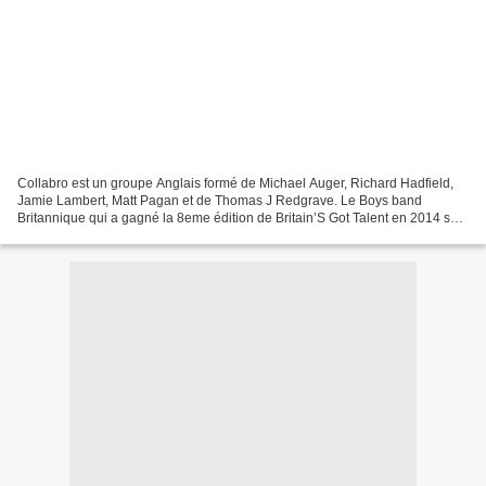
Collabro est un groupe Anglais formé de Michael Auger, Richard Hadfield,
Jamie Lambert, Matt Pagan et de Thomas J Redgrave. Le Boys band
Britannique qui a gagné la 8eme édition de Britain’S Got Talent en 2014 sort
un second album intitulé Act Two après...