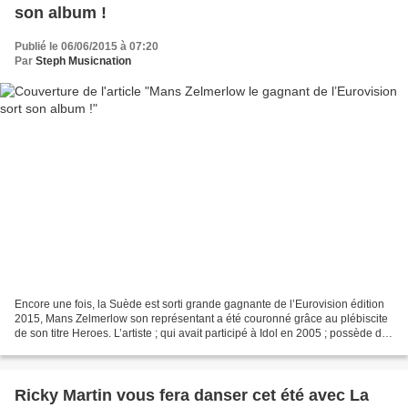
son album !
Publié le 06/06/2015 à 07:20
Par
Steph Musicnation
Encore une fois, la Suède est sorti grande gagnante de l’Eurovision édition
2015, Mans Zelmerlow son représentant a été couronné grâce au plébiscite
de son titre Heroes. L’artiste ; qui avait participé à Idol en 2005 ; possède de
multiples talents puisqu’en...
Ricky Martin vous fera danser cet été avec La