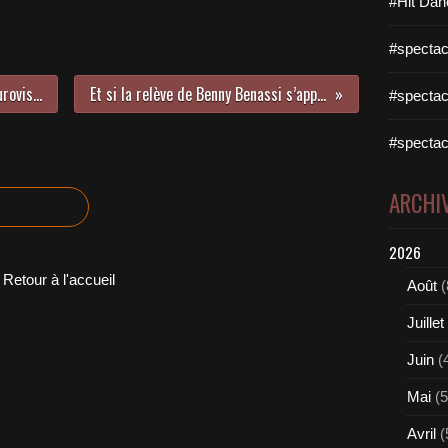
#Hit Dan
#spectac
Mans Zelmerlow le gagnant de l’Eurovision sort son album !
Et si la relève de Benny Benassi s’appelait Daniel Slam ?
#spectac
#spectac
ARCHI
2026
Retour à l'accueil
Août
(
Juillet
Juin
(
Mai
(5
Avril
(