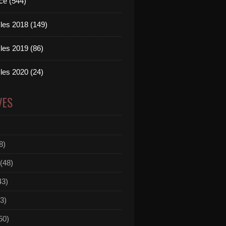
ce (544)
les 2018 (149)
les 2019 (86)
les 2020 (24)
VES
8)
(48)
43)
3)
50)