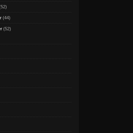
(52)
r
(44)
er
(52)