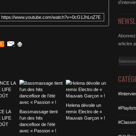
d'intervi
https://www.youtube.com/watch?v=0cG1JhLnZ7E
NEWSL
Abonnez-
articles 
0
Email
CATÉG
#Intervi
Helena dévoile un
#Playlis
CE LA
Bassmassage tient
remix Electro de «
 LIFE
l’un des hits
Mauvais Garçon » !
#Classe
AOÛT
dancefloor de l’été
avec « Passion » !