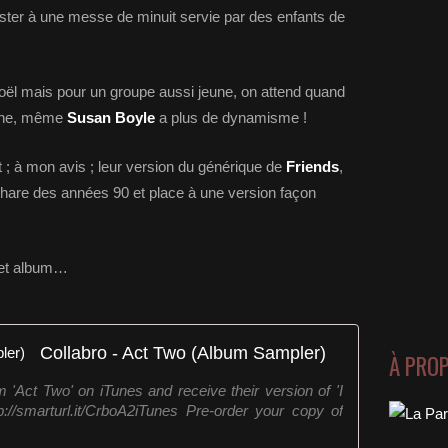
sister à une messe de minuit servie par des enfants de
noël mais pour un groupe aussi jeune, on attend quand
rne, même
Susan Boyle
a plus de dynamisme !
ant ; à mon avis ; leur version du générique de
Friends
,
 phare des années 90 et place à une version façon
cet album…
Collabro - Act Two (Album Sampler)
À PRO
 'Act Two' on iTunes and receive their version of 'I
://smarturl.it/CrboA2iTunes Pre-order your copy of