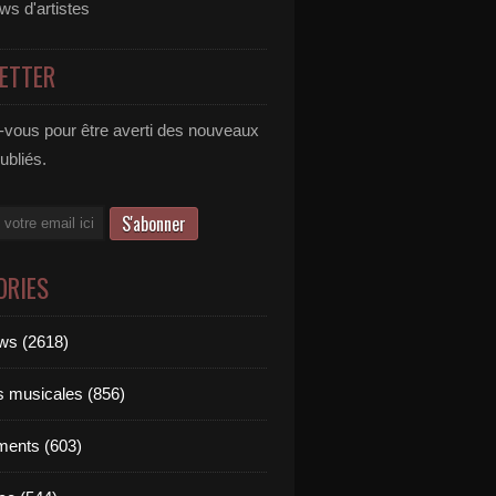
ews d'artistes
ETTER
vous pour être averti des nouveaux
publiés.
ORIES
ews (2618)
ts musicales (856)
ments (603)