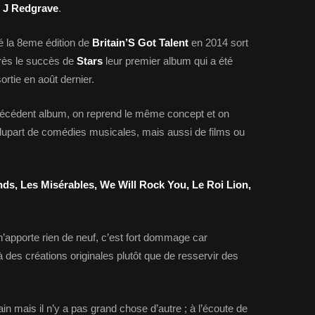
 J Redgrave
.
é la 8eme édition de
Britain’S Got Talent
en 2014 sort
ès le succès de
Stars
leur premier album qui a été
rtie en août dernier.
précédent album, on reprend le même concept et on
lupart de comédies musicales, mais aussi de films ou
ends, Les Misérables, We Will Rock You, Le Roi Lion,
’apporte rien de neuf, c’est fort dommage car
 des créations originales plutôt que de resservir des
ain mais il n’y a pas grand chose d’autre ; à l’écoute de