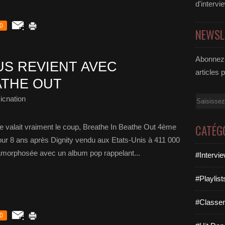
d'intervi
0
NEWSL
Abonnez-
US REVIENT AVEC
articles 
ATHE OUT
icnation
Email
CATÉG
te valait vraiment le coup, Breathe In Beathe Out 4ème
jour 8 ans après Dignity vendu aux Etats-Unis à 411 000
tamorphosée avec un album pop rappelant...
#Intervi
#Playlis
#Classe
0