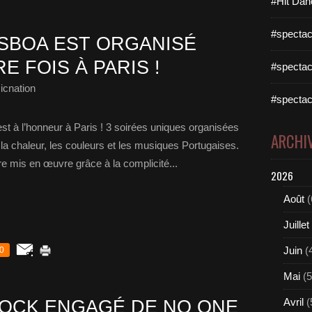
#Hit Dan
#spectac
ISBOA EST ORGANISÉ
E FOIS À PARIS !
#spectac
icnation
#spectac
st à l’honneur à Paris ! 3 soirées uniques organisées
ARCHI
la chaleur, les couleurs et les musiques Portugaises.
e mis en œuvre grâce à la complicité...
2026
Août
(
Juillet
Juin
(
0
Mai
(5
Avril
(
OCK ENGAGÉ DE NO ONE