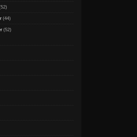
(52)
r
(44)
er
(52)