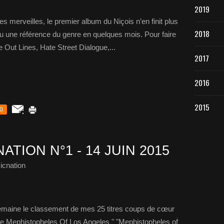
2019
 merveilles, le premier album du Niçois n’en finit plus
2018
u une référence du genre en quelques mois. Pour faire
 Out Lines, Hate Street Dialogue,...
2017
2016
2015
0
ATION N°1 - 14 JUIN 2015
icnation
emaine le classement de mes 25 titres coups de cœur
e Mephistopheles Of Los Angeles " "Mephistopheles of