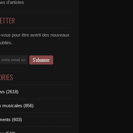
ews d'artistes
ETTER
vous pour être averti des nouveaux
publiés.
ORIES
ews (2618)
ts musicales (856)
ments (603)