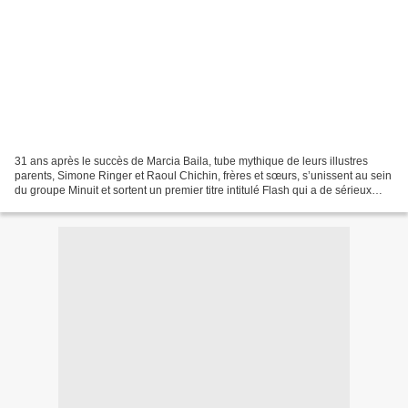
31 ans après le succès de Marcia Baila, tube mythique de leurs illustres
parents, Simone Ringer et Raoul Chichin, frères et sœurs, s’unissent au sein
du groupe Minuit et sortent un premier titre intitulé Flash qui a de sérieux
atouts pour devenir un tube...