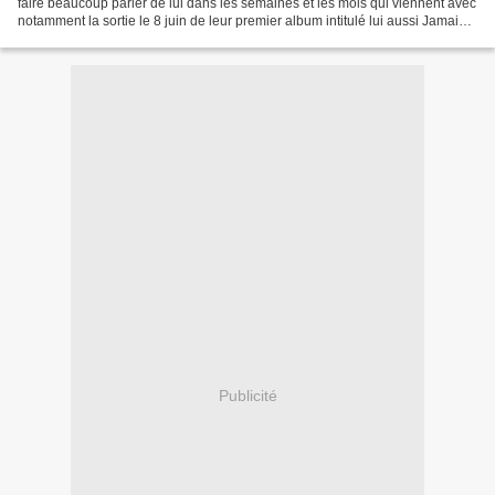
faire beaucoup parler de lui dans les semaines et les mois qui viennent avec
notamment la sortie le 8 juin de leur premier album intitulé lui aussi Jamais
Perdus et un concert...
Publicité