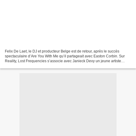
Felix De Laet, le DJ et producteur Belge est de retour, après le succès
spectaculaire d’Are You With Me qu’il partageait avec Easton Corbin. Sur
Reality, Lost Frequencies s’associe avec Janieck Devy un jeune artiste
Néerlandais. Reality est le parfait...