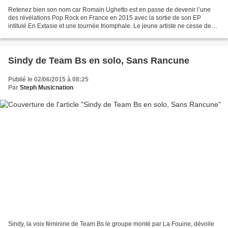
Retenez bien son nom car Romain Ughetto est en passe de devenir l’une
des révélations Pop Rock en France en 2015 avec la sortie de son EP
intitulé En Extasie et une tournée triomphale. Le jeune artiste ne cesse de
progresser tout comme le nombre de ses...
Sindy de Team Bs en solo, Sans Rancune
Publié le 02/06/2015 à 08:25
Par
Steph Musicnation
Sindy, la voix féminine de Team Bs le groupe monté par La Fouine, dévoile