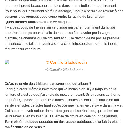
aux artistes que nous avons écouté mais surtout à l’achat d’un piano à
queue qui prend beaucoup de place dans notre studio d’enregistrement.
Pour nous, cet instrument a été un ancrage, il nous a permis de revenir à des
versions plus épurées et de comprendre la racine de la chanson.
Quels thèmes abordes-tu sur ce disque ?
Il y a beaucoup de thèmes sur ce disque qui parle notamment du fait de
prendre du temps pour soi afin de ne pas se faire avaler par la vague,
d’amitié, de chemins qui se croisent et qui se défont, de ne pas se prendre
au sérieux…Le fait de revenir à soi ; à cette introspection ; serait le thème
récurrent sur cet album.
© Camille Gladudrouin
Qu'as-tu envie de véhiculer au travers de cet album ?
La foi ; je crois. Même à travers ce qui va moins bien, il y a toujours de la
lumière et c’est ce que j’ai envie de mettre en avant. Si je reviens au thème
du phénix, il passe par tous les stades et toutes les émotions mais son but
est de s’envoler, de voler haut et c’est ce que j’ai envie de vivre dans ma vie.
J’ai à cœur de voir autour de moi des gens qui se réalisent, qui croient en
leurs rêves et en l’humanité. J’ai envie de croire en cela pour nos jeunes.
Ton troisième disque possède un titre assez poétique, as-tu fait évoluer
ton écriture en ce sens ?