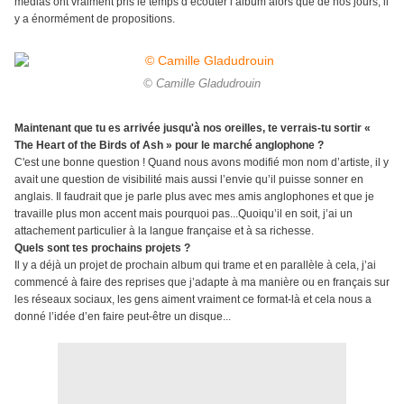
médias ont vraiment pris le temps d’écouter l’album alors que de nos jours, il
y a énormément de propositions.
© Camille Gladudrouin
Maintenant que tu es arrivée jusqu'à nos oreilles, te verrais-tu sortir «
The Heart of the Birds of Ash » pour le marché anglophone ?
C'est une bonne question ! Quand nous avons modifié mon nom d’artiste, il y
avait une question de visibilité mais aussi l’envie qu’il puisse sonner en
anglais. Il faudrait que je parle plus avec mes amis anglophones et que je
travaille plus mon accent mais pourquoi pas...Quoiqu’il en soit, j’ai un
attachement particulier à la langue française et à sa richesse.
Quels sont tes prochains projets ?
Il y a déjà un projet de prochain album qui trame et en parallèle à cela, j’ai
commencé à faire des reprises que j’adapte à ma manière ou en français sur
les réseaux sociaux, les gens aiment vraiment ce format-là et cela nous a
donné l’idée d’en faire peut-être un disque...