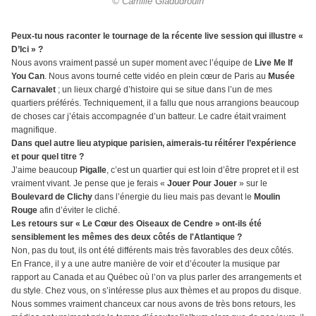
© Camille Gladudrouin
Peux-tu nous raconter le tournage de la récente live session qui illustre «
D’Ici » ?
Nous avons vraiment passé un super moment avec l’équipe de
Live Me If
You Can
. Nous avons tourné cette vidéo en plein cœur de Paris au
Musée
Carnavalet
; un lieux chargé d’histoire qui se situe dans l’un de mes
quartiers préférés. Techniquement, il a fallu que nous arrangions beaucoup
de choses car j’étais accompagnée d’un batteur. Le cadre était vraiment
magnifique.
Dans quel autre lieu atypique parisien, aimerais-tu réitérer l’expérience
et pour quel titre ?
J’aime beaucoup
Pigalle
, c’est un quartier qui est loin d’être propret et il est
vraiment vivant. Je pense que je ferais «
Jouer Pour Jouer
» sur le
Boulevard de Clichy
dans l’énergie du lieu mais pas devant le
Moulin
Rouge
afin d’éviter le cliché.
Les retours sur « Le Cœur des Oiseaux de Cendre » ont-ils été
sensiblement les mêmes des deux côtés de l'Atlantique ?
Non, pas du tout, ils ont été différents mais très favorables des deux côtés.
En France, il y a une autre manière de voir et d’écouter la musique par
rapport au Canada et au Québec où l’on va plus parler des arrangements et
du style. Chez vous, on s’intéresse plus aux thèmes et au propos du disque.
Nous sommes vraiment chanceux car nous avons de très bons retours, les