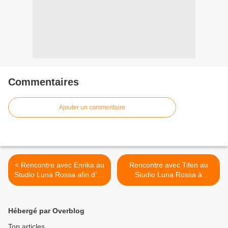
Commentaires
Ajouter un commentaire
< Rencontre avec Enrika au
Rencontre avec Tifen au
Studio Luna Rossa afin d’en
Studio Luna Rossa à
apprendre plus sur son
l’occasion de la parution de
premier disque baptisé «
« Dead Of Night » ! >
Désirs Urgents » !
Hébergé par Overblog
Top articles